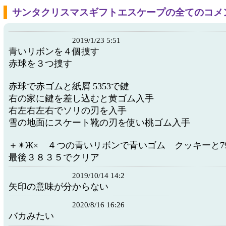
サンタクリスマスギフトエスケープの全てのコメ
2019/1/23 5:51
青いリボンを４個捜す
赤球を３つ捜す
赤球で赤ゴムと紙屑 5353で鍵
右の家に鍵を差し込むと黄ゴム入手
右左右左右でソリの刃を入手
雪の地面にスケート靴の刃を使い桃ゴム入手
＋✴Ж× ４つの青いリボンで青いゴム クッキーと
最後３８３５でクリア
2019/10/14 14:2
矢印の意味が分からない
2020/8/16 16:26
バカみたい