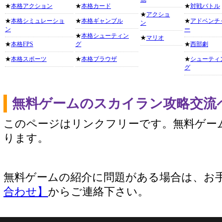
★
本格アクション
★
本格カード
★
対戦バトル
★
アクショ
★
本格シミュレーショ
★
本格ギャンブル
★
アドベンチ
ン
ン
ー
★
本格シューティン
★
マリオ
★
本格FPS
グ
★
西部劇
★
本格スポーツ
★
本格ブラウザ
★
シューティ
グ
無料ゲームのスカイラン攻略交流
このページはリンクフリーです。無料ゲー
ります。
無料ゲームの紹介に問題がある場合は、お
合わせ】
からご連絡下さい。