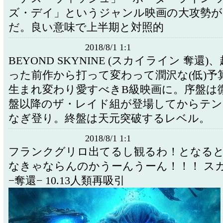
ズ・デイ」というジャンル映画の大攻勢が
だ。良い意味で上半期と対照的
2018/8/1 1:1
BEYOND SKYNINE (スカイライン 奪還
った前作から打って変わって潤沢な(低)予
生まれ変わり愛すべきB級映画に。序盤は
盤以降のザ・レイド組が登場してからテ
なぎ登り。終盤は天元突破するレベル。
2018/8/1 1:1
フランクグリロ出てるし観るわ！となる
なきゃならんのかうーんうーん！！！ ス
−奪還− 10.13人類再吸引