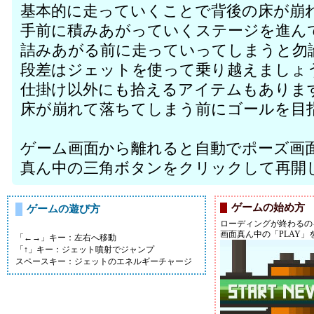
基本的に走っていくことで背後の床が崩
手前に積みあがっていくステージを進ん
詰みあがる前に走っていってしまうと勿
段差はジェットを使って乗り越えましょ
仕掛け以外にも拾えるアイテムもありま
床が崩れて落ちてしまう前にゴールを目
ゲーム画面から離れると自動でポーズ画
真ん中の三角ボタンをクリックして再開
ゲームの始め方
ゲームの遊び方
ローディングが終わるの
画面真ん中の「PLAY
「←→」キー：左右へ移動
「↑」キー：ジェット噴射でジャンプ
スペースキー：ジェットのエネルギーチャージ