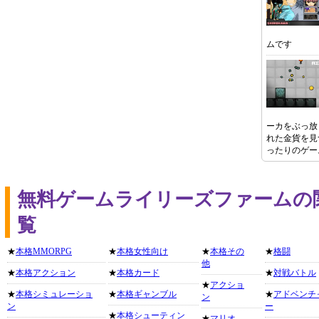
ムです
ーカをぶっ放
れた金貨を見
ったりのゲー
無料ゲームライリーズファームの
覧
★
本格MMORPG
★
本格女性向け
★
本格その
★
格闘
他
★
本格アクション
★
本格カード
★
対戦バトル
★
アクショ
★
本格シミュレーショ
★
本格ギャンブル
★
アドベンチ
ン
ン
ー
★
本格シューティン
★
マリオ