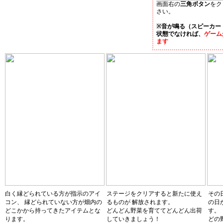
画面右の
三角ボタン
をク
さい。
※音が鳴る（スピーカー
状態でなければ、
ゲーム
ます
白く縁どられている方が指示のアイ
ステージをクリアすると新たに使え
その
コン、 縁どられていない方が畑内の
るものが 解放されます。
の日
どこかから持ってきたアイテムとな
どんどん野菜を育ててどんどん出荷
す。
ります。
していきましょう！
どの