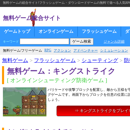
無料ゲームの総合サイト!フラッシュゲーム・ダウンロードゲームの無料で遊べる人気RP
無料ゲーム総合サイト
ゲームトップ
オンラインゲーム
フラッシュゲーム
ダ
ジャンル詳細
キーワード
RPG
無料ゲーム/フリーゲーム
アクション
アドベンチャー
シミュレーション
無料ゲーム
>
フラッシュゲーム
>
シューティング
>
防
無料ゲーム：キングストライク
[ オンラインシューティング防衛ゲーム ]
バリケードや攻撃ブロックを配置し、敵から王様を
グゲームです。画面下からブロックを任意の位置に
しょう。
⇒ キングストライクをプレイ