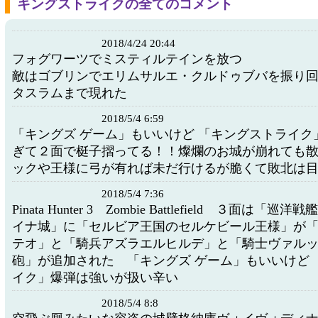
キングストライクの全てのコメント
2018/4/24 20:44
フォグワーツでミスティルテインを放つ
敵はゴブリンでエリムサルエ・クルドゥブバを振り
タスラムまで現れた
2018/5/4 6:59
「キングズ ゲーム」もいいけど 「キングストライク
ぎて２面で梃子摺ってる！！燦爛のお城が崩れても
ックや王様に弓が有れば未だ行けるが脆くて敗北は
2018/5/4 7:36
Pinata Hunter 3 Zombie Battlefield ３面は「
イナ城」に「セルビア王国のセルケビール王様」が
テオ」と「騎兵アズラエルヒルデ」と「騎士ヴァル
砲」が追加された 「キングズ ゲーム」もいいけど 
イク」爆弾は強いが扱い辛い
2018/5/4 8:8