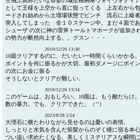
空飛ぶ厠みたいな容姿の城壁格納庫ヴォイヴォディ
として王様を上空から直に狙ってくる 上左右から
ードされ始めから土壇場状態でピンチ 流石に上級
突入してしまった 全１０ステージ中、まだ４面で
シューザ の次に神の雷斧トールトマホークが追加さ
の勢力が断然向上する。。グスン・・・
2019/12/26 13:30
10面クリアするのに、だいたい一時間くらいかかる
ポイントを何に振るかが大切。最初ダメージにポイ
の次にお金に振る
そうしないとクリアが難しい。
2019/12/26 13:34
このゲームは、おもしろい。10面は、もう敵だらけ
数の暴力。でも、クリアできた。（’’）
2023/8/28 2:54
大理石に横たわりながら見せるのは憂いの表情。
しっとりと水気を含んだ前髪からのぞく瞳に宿る本
つい追い求めたくなる、美しくミステリアスな瞬間