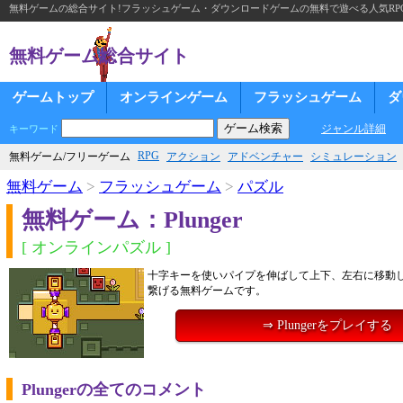
無料ゲームの総合サイト!フラッシュゲーム・ダウンロードゲームの無料で遊べる人気RP
無料ゲーム総合サイト
ゲームトップ
オンラインゲーム
フラッシュゲーム
ダ
ジャンル詳細
キーワード
RPG
無料ゲーム/フリーゲーム
アクション
アドベンチャー
シミュレーション
無料ゲーム
>
フラッシュゲーム
>
パズル
無料ゲーム：Plunger
[ オンラインパズル ]
十字キーを使いパイプを伸ばして上下、左右に移動
繋げる無料ゲームです。
⇒ Plungerをプレイする
Plungerの全てのコメント