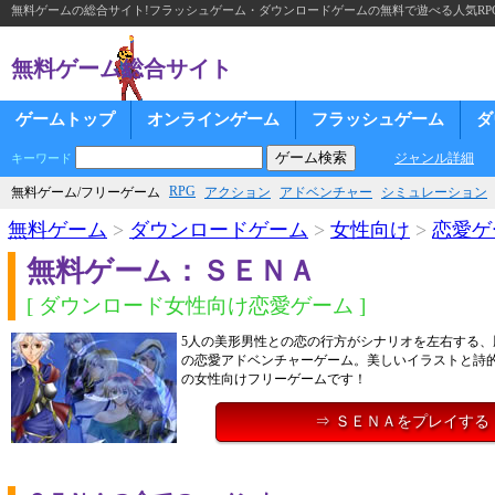
無料ゲームの総合サイト!フラッシュゲーム・ダウンロードゲームの無料で遊べる人気RP
無料ゲーム総合サイト
ゲームトップ
オンラインゲーム
フラッシュゲーム
ダ
ジャンル詳細
キーワード
RPG
無料ゲーム/フリーゲーム
アクション
アドベンチャー
シミュレーション
無料ゲーム
>
ダウンロードゲーム
>
女性向け
>
恋愛ゲ
無料ゲーム：ＳＥＮＡ
[ ダウンロード女性向け恋愛ゲーム ]
5人の美形男性との恋の行方がシナリオを左右する、
の恋愛アドベンチャーゲーム。美しいイラストと詩
の女性向けフリーゲームです！
⇒ ＳＥＮＡをプレイする