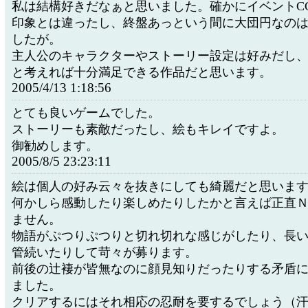
私は結構好きだなぁと思いました。確かにイベントC
印象とは違ったし、終盤あっという間に大団円なの
したが。
主人公のキャラクターやストーリー設定は好みだし
と考えれば十分満足できる作品だと思います。
2005/4/13 1:18:56
とても良いゲームでした。
ストーリーも素敵だったし、絵もキレイですよ。
御勧めします。
2005/8/5 23:23:11
絵は個人の好み云々を抜きにしても綺麗だと思いま
何かしら感動したり楽しめたりしたかと言えば正直
ません。
物語がぷつりぷつりと切れ切れな感じがしたり、長
管続いたりして苛々が募ります。
前後の辻褄が皆無なのに顔見知りだったりする矛盾
ました。
クリアするにはそれ相応の忍耐を要するでしょう（