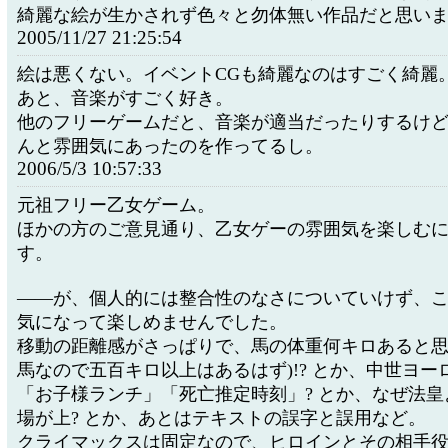
綺麗な絵が生かされず色々と勿体無い作品だと思い
2005/11/27 21:25:54
絵は悪くない。イベントCGも綺麗なのはすごく綺麗
あと、音楽がすごく好き。
他のフリーゲームだと、音楽が適当だったりするけ
んと雰囲気にあったのを作ってるし。
2006/5/3 10:57:33
元祖フリー乙女ゲーム。
ほかの方のご意見通り、乙女ゲーの雰囲気を楽しむ
す。
――が、個人的には整合性のなさについていけず、
気になって楽しめませんでした。
移動の距離感がさっぱりで、馬の体重何キロあると思
馬なので五百キロ以上はあるはず)!? とか、中世ヨー
「お子様ランチ」「死亡推定時刻」? とか、なぜ法
場が上? とか、あとはテキストの誤字と誤用など。
クライマックスは固定なので、ヒロインとその相手