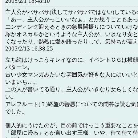
2005/2/1 18:48:10
主人公がバサバサ(決してサバサバではない)している
「あー、主人公かっこいいなぁ」とか思うこともあ
エンディング迎えるときの急展開振りについていけ
塚かオスカルかというような主人公が、いきなり女
くなったり、熱烈に愛を語ったりして、気持ちが萎
2005/2/13 16:38:25
立ち絵はけっこうキレイなのに、イベントＣＧは横
パターン。
古い少女マンガみたいな雰囲気が好きな人にはいい
いまいち…。
上の人が書いてる通り、主人公がいきなり女らしく
い。
アレフルート(？)終盤の善悪についての問答は読む気
でした。
個人的にうけたのが、目の前でけっこう重要なこと
「部屋に帰る」とか言い出す王様。いや、待て待て