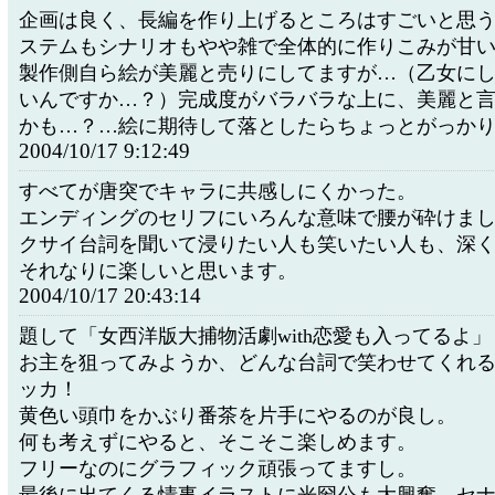
企画は良く、長編を作り上げるところはすごいと思
ステムもシナリオもやや雑で全体的に作りこみが甘
製作側自ら絵が美麗と売りにしてますが…（乙女に
いんですか…？）完成度がバラバラな上に、美麗と
かも…？…絵に期待して落としたらちょっとがっか
2004/10/17 9:12:49
すべてが唐突でキャラに共感しにくかった。
エンディングのセリフにいろんな意味で腰が砕けました
クサイ台詞を聞いて浸りたい人も笑いたい人も、深
それなりに楽しいと思います。
2004/10/17 20:43:14
題して「女西洋版大捕物活劇with恋愛も入ってるよ」
お主を狙ってみようか、どんな台詞で笑わせてくれ
ッカ！
黄色い頭巾をかぶり番茶を片手にやるのが良し。
何も考えずにやると、そこそこ楽しめます。
フリーなのにグラフィック頑張ってますし。