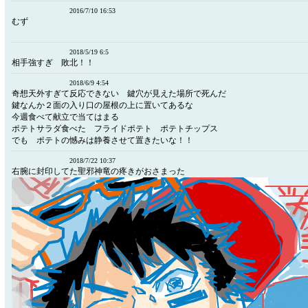
2016/7/10 16:53
むず
2018/5/19 6:5
相手強すぎ 敗北！！
2018/6/9 4:54
奇想天外すぎて反応できない 鍵穴が見えた場所で死んだ
鍵なんか２面の入り口の屋根の上に置いてあるな
今週食べて献立で当てはまる
ポテトサラダ食べた フライドポテト ポテトチップス
でも ポテトの憾みは静養させて置きたいな！！
2018/7/22 10:37
右腕に封印してた聖邪神竜の疼きがおさまった