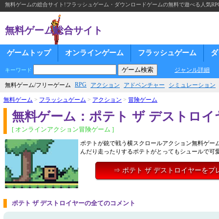
無料ゲームの総合サイト!フラッシュゲーム・ダウンロードゲームの無料で遊べる人気RP
無料ゲーム総合サイト
ゲームトップ
オンラインゲーム
フラッシュゲーム
ダ
ジャンル詳細
キーワード
RPG
無料ゲーム/フリーゲーム
アクション
アドベンチャー
シミュレーション
無料ゲーム
>
フラッシュゲーム
>
アクション
>
冒険ゲーム
無料ゲーム：ポテト ザ デストロイ
[ オンラインアクション冒険ゲーム ]
ポテトが銃で戦う横スクロールアクション無料ゲー
んだり走ったりするポテトがとってもシュールで可
⇒ ポテト ザ デストロイヤーをプ
ポテト ザ デストロイヤーの全てのコメント