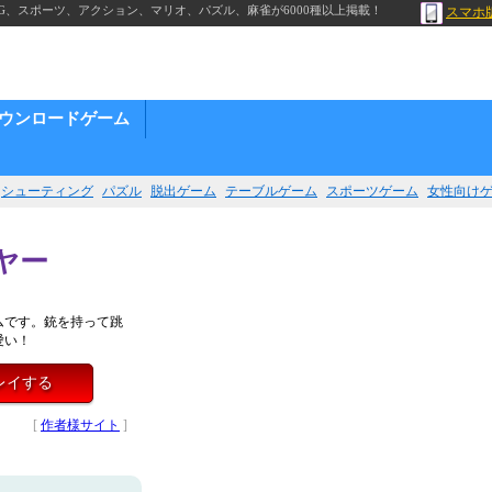
G、スポーツ、アクション、マリオ、パズル、麻雀が6000種以上掲載！
スマホ
ウンロードゲーム
シューティング
パズル
脱出ゲーム
テーブルゲーム
スポーツゲーム
女性向け
ヤー
ムです。銃を持って跳
愛い！
レイする
[
作者様サイト
]