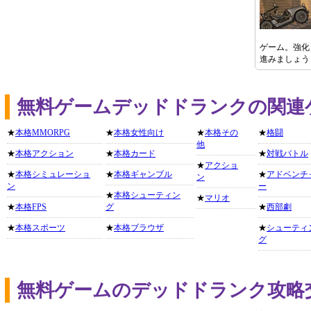
ゲーム。強化
進みましょう
無料ゲームデッドドランクの関連
★
本格MMORPG
★
本格女性向け
★
本格その
★
格闘
他
★
本格アクション
★
本格カード
★
対戦バトル
★
アクショ
★
本格シミュレーショ
★
本格ギャンブル
★
アドベンチ
ン
ン
ー
★
本格シューティン
★
マリオ
★
本格FPS
グ
★
西部劇
★
本格スポーツ
★
本格ブラウザ
★
シューティ
グ
無料ゲームのデッドドランク攻略