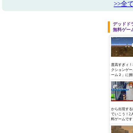
>>全
デッドド
無料ゲー
度高すぎィ！
クションゲー
ーム２」に挑
から出現する
ていこう！2
料ゲームで