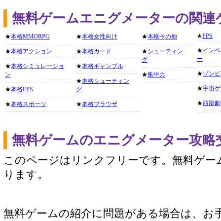
無料ゲームエニグメーターの関連
★
FPS
★
本格MMORPG
★
本格女性向け
★
本格その他
★
インベ
★
本格アクション
★
本格カード
★
シューティン
ー
グ
★
本格シミュレーショ
★
本格ギャンブル
★
ゾンビ
ン
★
集中力
★
本格シューティン
★
宇宙ゲ
★
本格FPS
グ
★
西部劇
★
本格スポーツ
★
本格ブラウザ
無料ゲームのエニグメーター攻略
このページはリンクフリーです。無料ゲー
ります。
無料ゲームの紹介に問題がある場合は、お