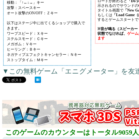
ロードが終わると
「Do y
移動：「↑←↓→」キー
示されるのでサウンドのO
攻撃：スペースキー
タイトル画面で
「New 
オート攻撃のON/OFF：Ｚキー
もしくは
「Load Gam
するとゲームスタートで
以下はステージ中に出てくるショップで購入で
きます。
※音が鳴る（スピーカー
ワープスピード：Ｘキー
状態でなければ、
ゲーム
ます
ステルスモード：Ｃキー
メガボム：Ｖキー
ヒーリング：Ｂキー
ネガティブエフェクトキャンセラー：Ｎキー
ストップタイム：Ｍキー
▼この無料ゲーム「エニグメーター」を友
このゲームのカウンターはトータル9059