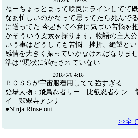
2018/9/1 16:35
ねーちょっとまって咲良にラインしてて
なあ忙しいのかなって思ってたら死んで
に送ってた 今起きて不意に気づい苦悩を
かそういう要素を探ります。物語の主人公
いう事はどうしても苦悩、挫折、絶望とい
感情を大きく振っていかなければなりませ
準は’’現状に満たされていない
2018/5/6 4:18
ＢＯＳＳが宇宙服着用してて強すぎる
登場人物：飛鳥忍者リー 比叡忍者ケン 
イ 翡翠寺アンナ
●Ninja Rinse out
>>全