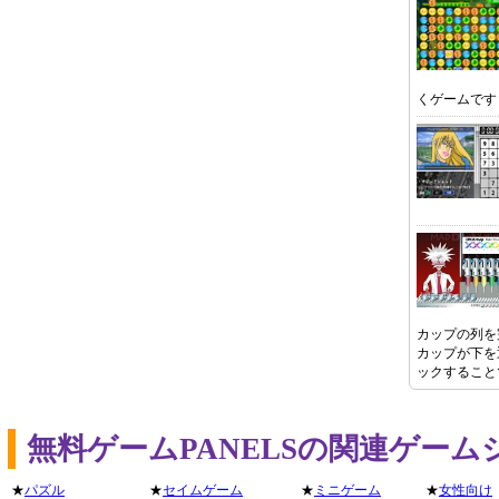
くゲームです
カップの列を
カップが下を
ックすること
無料ゲームPANELSの関連ゲー
★
パズル
★
セイムゲーム
★
ミニゲーム
★
女性向け