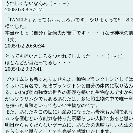
うれしくないなああ（－・－）
2005/1/3 8:57:17
「PANELS」とってもおもしろいです。やりまくってS＋８
様でした。
本当かよっ（自分）記憶力が苦手です・・・（なぜ神様の
（笑）
2005/1/2 20:30:34
とっても痛いところをつかれてしまった・・・（；-；）
ほとんどが当たってるし・・・
2005/1/2 9:37:41
ゾウリムシも悪くありませんよ。動物プランクトンとして
くらいに有名で、植物プランクトンと自分の体内に取り込
る。いわば弱肉強食の世界の基礎を築いた生物なんですか
がらゾウリムシでもあるあなたは、多細胞生物の中で唯一
を持った奇跡といってもいい生物なのです。
また、あなたをこの世にお産みになったお母様も人間であ
ムシを産むという能力を持った素晴らしい人間であると思
明日からもくだらないゲームに、あなたの素晴らしい人生
もらえると思うと、とても光栄で感激いたします。