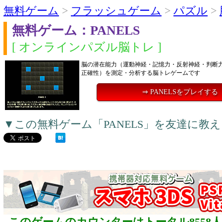
無料ゲーム
>
フラッシュゲーム
>
パズル
>
無料ゲーム：PANELS
[ オンラインパズル脳トレ ]
脳の潜在能力（運動神経・記憶力・反射神経・判断
正確性）を測定・分析する脳トレゲームです
⇒ PANELSをプレイする
▼この無料ゲーム「PANELS」を友達に教