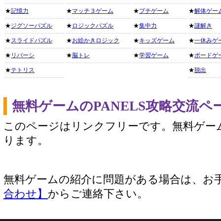
★
記憶力
★
マッチ３ゲーム
★
プチゲーム
★
解体ゲー
★
ジグソーパズル
★
ロジックパズル
★
集中力
★
謎解き
★
スライドパズル
★
お絵かきロジック
★
キッズゲーム
★
一休みゲ
★
リバーシ
★
脳トレ
★
学習ゲーム
★
ボードゲ
★
テトリス
★
脱出
無料ゲームのPANELS攻略交流
このページはリンクフリーです。無料ゲー
ります。
無料ゲームの紹介に問題がある場合は、お
合わせ】
からご連絡下さい。