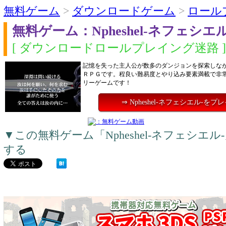
無料ゲーム
>
ダウンロードゲーム
>
ロール
無料ゲーム：Npheshel-ネフェシエル
[ ダウンロードロールプレイング迷路 ]
記憶を失った主人公が数多のダンジョンを探索しな
ＲＰＧです。程良い難易度とやり込み要素満載で非
リーゲームです！
⇒ Npheshel-ネフェシエル-をプ
▼この無料ゲーム「Npheshel-ネフェシエ
する