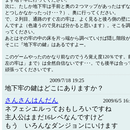
次に、たしか地下牢は手前と奥の２つマップがあったはず
とつしかなかったっけ･･･？）、奥に行ってください。
で、２列目、通路のすぐ左の牢は、よく見ると後ろ側の壁
んですよ（色違うので見れば分かると思います）。そこを
ってください。
あとはその牢の中の床を片っ端から調べていけば隠し階段
そこに『地下牢の鍵』はあるですよー。
このゲームやったのかなり前なのでうろ覚え度120％です。前
左の牢は」まで）は全然自信ないです･･･。でも後半は合っ
頑張ってくださいです。
2009/7/18 19:25
地下牢の鍵はどこにありますか？
さんさんはんだん
2009/6/5 16
ネフェシエルっておもしろいですね
主人公はまだ16レベなんですけど
もう いろんなダンジョンにいけます