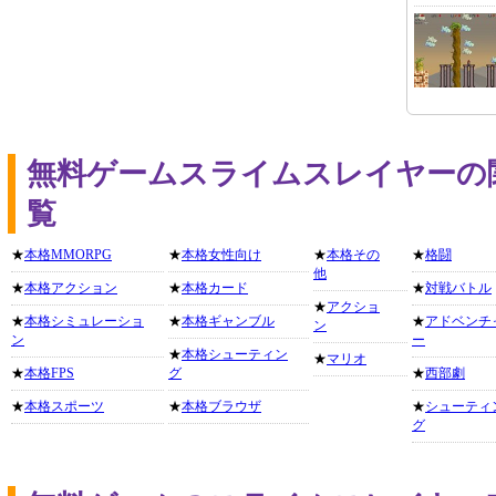
無料ゲームスライムスレイヤーの
覧
★
本格MMORPG
★
本格女性向け
★
本格その
★
格闘
他
★
本格アクション
★
本格カード
★
対戦バトル
★
アクショ
★
本格シミュレーショ
★
本格ギャンブル
★
アドベンチ
ン
ン
ー
★
本格シューティン
★
マリオ
★
本格FPS
グ
★
西部劇
★
本格スポーツ
★
本格ブラウザ
★
シューティ
グ