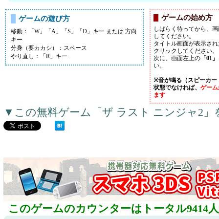
ゲームの始め方
ゲームの遊び方
しばらく待ってから、画
移動：「W」「A」「S」「D」キー または 方向
してください。
キー
タイトル画面が表示され
分身（要カカシ）：スペース
クリックしてください。
やり直し：「R」キー
次に、画面左上の
「01」
い。
※音が鳴る（スピーカー
状態でなければ、
ゲーム
ます
▼この無料ゲーム「ザ ラスト ニンジャ2
このゲームのカウンターはトータル9414