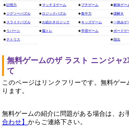
★
記憶力
★
マッチ３ゲーム
★
プチゲーム
★
解体ゲー
★
ジグソーパズル
★
ロジックパズル
★
集中力
★
謎解き
★
スライドパズル
★
お絵かきロジック
★
キッズゲーム
★
一休みゲ
★
リバーシ
★
脳トレ
★
学習ゲーム
★
ボードゲ
★
テトリス
★
脱出
無料ゲームのザ ラスト ニンジャ
て
このページはリンクフリーです。無料ゲー
ります。
無料ゲームの紹介に問題がある場合は、お
合わせ】
からご連絡下さい。