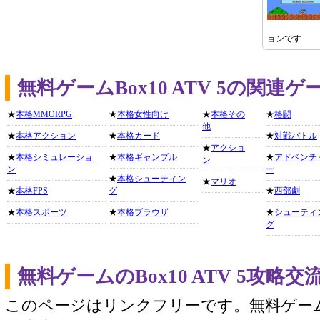
ョンです
無料ゲームBox10 ATV 5の関連
★
本格MMORPG
★
本格女性向け
★
本格その
★
格闘
他
★
本格アクション
★
本格カード
★
対戦バトル
★
アクショ
★
本格シミュレーショ
★
本格ギャンブル
★
アドベンチ
ン
ン
ー
★
本格シューティン
★
マリオ
★
本格FPS
グ
★
西部劇
★
本格スポーツ
★
本格ブラウザ
★
シューティ
グ
無料ゲームのBox10 ATV 5攻略
このページはリンクフリーです。無料ゲー