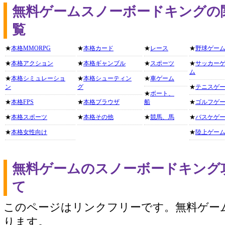
無料ゲームスノーボードキングの
覧
★
本格MMORPG
★
本格カード
★
レース
★
野球ゲー
★
本格アクション
★
本格ギャンブル
★
スポーツ
★
サッカー
ム
★
本格シミュレーショ
★
本格シューティン
★
車ゲーム
ン
グ
★
テニスゲ
★
ボート、
★
本格FPS
★
本格ブラウザ
船
★
ゴルフゲ
★
本格スポーツ
★
本格その他
★
競馬、馬
★
バスケゲ
★
本格女性向け
★
陸上ゲー
無料ゲームのスノーボードキング
て
このページはリンクフリーです。無料ゲー
ります。