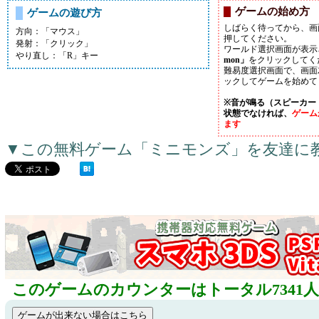
ゲームの始め方
ゲームの遊び方
しばらく待ってから、画
方向：「マウス」
押してください。
発射：「クリック」
ワールド選択画面が表示
やり直し：「R」キー
mon」
をクリックしてく
難易度選択画面で、画面
ックしてゲームを始めて
※音が鳴る（スピーカー
状態でなければ、
ゲーム
ます
▼この無料ゲーム「ミニモンズ」を友達に
このゲームのカウンターはトータル7341