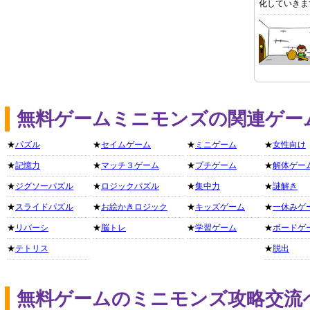
化していきま
無料ゲームミニモンズの関連ゲー
★
パズル
★
セイムゲーム
★
ミニゲーム
★
女性向け
★
記憶力
★
マッチ３ゲーム
★
プチゲーム
★
解体ゲー
★
ジグソーパズル
★
ロジックパズル
★
集中力
★
謎解き
★
スライドパズル
★
お絵かきロジック
★
キッズゲーム
★
一休みゲ
★
リバーシ
★
脳トレ
★
学習ゲーム
★
ボードゲ
★
テトリス
★
脱出
無料ゲームのミニモンズ攻略交流