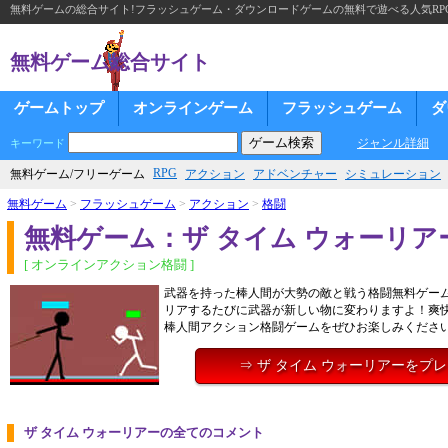
無料ゲームの総合サイト!フラッシュゲーム・ダウンロードゲームの無料で遊べる人気RP
無料ゲーム総合サイト
ゲームトップ
オンラインゲーム
フラッシュゲーム
ダ
ジャンル詳細
キーワード
RPG
無料ゲーム/フリーゲーム
アクション
アドベンチャー
シミュレーション
無料ゲーム
>
フラッシュゲーム
>
アクション
>
格闘
無料ゲーム：ザ タイム ウォーリア
[ オンラインアクション格闘 ]
武器を持った棒人間が大勢の敵と戦う格闘無料ゲー
リアするたびに武器が新しい物に変わりますよ！爽
棒人間アクション格闘ゲームをぜひお楽しみくださ
⇒ ザ タイム ウォーリアーをプ
ザ タイム ウォーリアーの全てのコメント