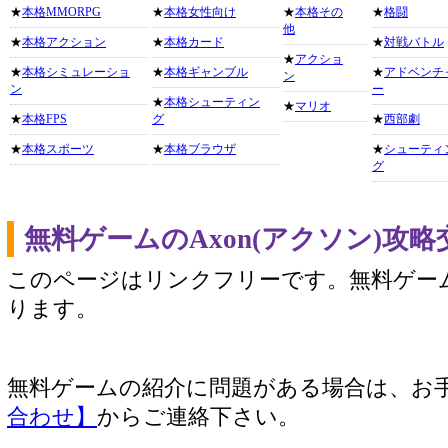
★
本格MMORPG
★
本格女性向け
★
本格その
★
格闘
他
★
本格アクション
★
本格カード
★
対戦バトル
★
アクショ
★
本格シミュレーショ
★
本格ギャンブル
★
アドベンチ
ン
ン
ー
★
本格シューティン
★
マリオ
★
本格FPS
グ
★
西部劇
★
本格スポーツ
★
本格ブラウザ
★
シューティ
グ
無料ゲームのAxon(アクソン)攻
このページはリンクフリーです。無料ゲー
ります。
無料ゲームの紹介に問題がある場合は、お
合わせ】
からご連絡下さい。