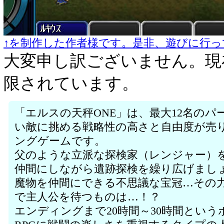
↑を制作した作者様です。是非、遊びに行っ
大変申し訳ございません。現
限されています。
「エルスの天秤ONE」は、最大12名の
い敵に挑める戦略性の高さと自由度が売
ングゲームです。
父のような立派な探検家（レンジャー）
仲間にしながら遺跡探検を繰り広げまし
魔物を仲間にできる不思議な宝冠…その
で主人公を待つものは…！？
エンディングまで20時間～30時間とい