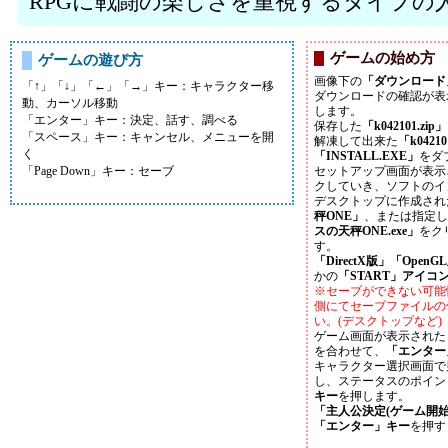
RPGに戦闘の楽しさを重視するタイプの
ゲームの始め方
ゲームの遊び方
画像下の
「ダウンロード
「↑」「↓」「←」「→」キー：キャラクター移
ダウンロードの確認が表
動、カーソル移動
します。
「エンター」キー：決定、話す、調べる
保存した
「k042101.zip」
「スペース」キー：キャンセル、メニューを開
解凍して出来た
「k0421
く
「INSTALL.EXE」
をダ
「Page Down」キー：セーブ
セットアップ画面が表示
クしていき、ソフトのイ
デスクトップに作成され
秤ONE」
、または指定し
スの天秤ONE.exe」
をク
す。
「DirectX版」「OpenG
かの
「START」アイコ
※セーブができない可能
側にてセーブファイルの
い。(デスクトップなど)
ゲーム画面が表示された
を合わせて、
「エンター
キャラクター選択画面で
し、ステータスのポイン
キー
を押します。
「主人公決定(ゲーム開始
「エンター」キー
を押す