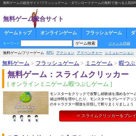
無料ゲームの総合サイト!フラッシュゲーム・ダウンロードゲームの無料で遊べる人気RP
無料ゲーム総合サイト
ゲームトップ
オンラインゲーム
フラッシュゲーム
ダ
ジャンル詳細
キーワード
RPG
無料ゲーム/フリーゲーム
アクション
アドベンチャー
シミュレーション
無料ゲーム
>
フラッシュゲーム
>
ミニゲーム
>
暇つぶ
無料ゲーム：スライムクリッカー
[ オンラインミニゲーム暇つぶしゲーム ]
モンスターをクリックで攻撃し経験値を溜めるゲー
値は仲間を増やしたり、モンスターをグレードアッ
のキャラクター開放を目指して斬りまくりましょう
⇒ スライムクリッカーをプレ