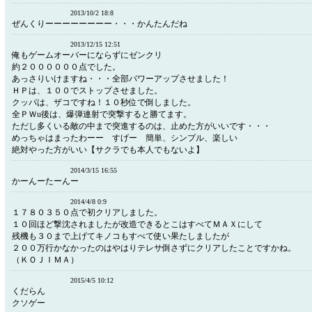
2013/10/2 18:8
ぜんくりーーーーーーーー・・・かんたんだね
2013/12/15 12:51
俺もゲームオーバーにならずにゼンクリ
約２００００００点でした。
あっさりいけますね・・・全部パワーアップさせました！
ＨＰは、１００でストップさせました。
クッパは、ザコですね！１０秒位で倒しました。
全ＰＷu後は、爆弾連射で突撃すると勝てます。
ただし多くいる敵の中まで突進するのは、止めた方がいいです・・・
めっちゃはまったわーー すげー 簡単、シンプル、楽しい
絶対やった方がいい【サクラでも本人でもないよ】
2014/3/15 16:55
かーんーたーんー
2014/4/8 0:9
１７８０３５０点で初クリアしました。
１０回ほど撃沈されましたが改造できるとこはすべてＭＡＸにして
残機も３０まで上げてキノコもすべて使い果たしましたが
２００万行かなかったのはやはりテレサ倒さずにクリアしたことですかね。
（ＫＯＪＩＭＡ）
2015/4/5 10:12
くだらん
クソゲー