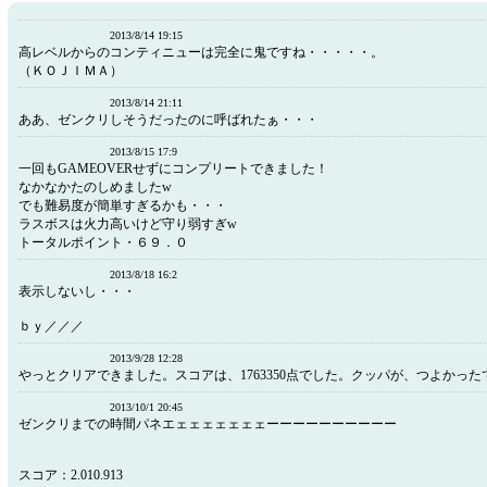
2013/8/14 19:15
高レベルからのコンティニューは完全に鬼ですね・・・・・。
（ＫＯＪＩＭＡ）
2013/8/14 21:11
ああ、ゼンクリしそうだったのに呼ばれたぁ・・・
2013/8/15 17:9
一回もGAMEOVERせずにコンプリートできました！
なかなかたのしめましたw
でも難易度が簡単すぎるかも・・・
ラスボスは火力高いけど守り弱すぎw
トータルポイント・６９．０
2013/8/18 16:2
表示しないし・・・
ｂｙ／／／
2013/9/28 12:28
やっとクリアできました。スコアは、1763350点でした。クッパが、つよかった
2013/10/1 20:45
ゼンクリまでの時間パネエェェェェェェェーーーーーーーーーー
スコア：2.010.913