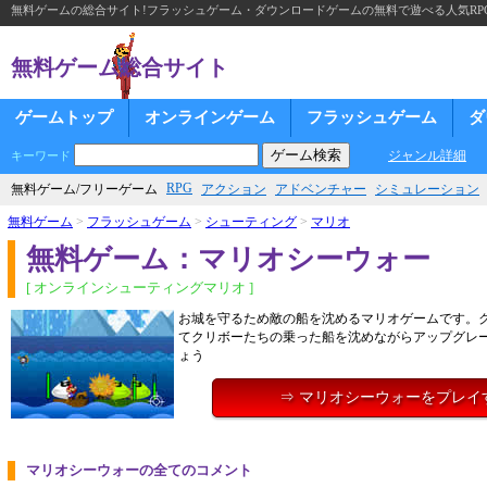
無料ゲームの総合サイト!フラッシュゲーム・ダウンロードゲームの無料で遊べる人気RP
無料ゲーム総合サイト
ゲームトップ
オンラインゲーム
フラッシュゲーム
ダ
ジャンル詳細
キーワード
RPG
無料ゲーム/フリーゲーム
アクション
アドベンチャー
シミュレーション
無料ゲーム
>
フラッシュゲーム
>
シューティング
>
マリオ
無料ゲーム：マリオシーウォー
[ オンラインシューティングマリオ ]
お城を守るため敵の船を沈めるマリオゲームです。
てクリボーたちの乗った船を沈めながらアップグレ
ょう
⇒ マリオシーウォーをプレイ
マリオシーウォーの全てのコメント