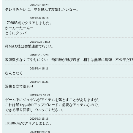
2015/6/7 10:29
テレサみたいに、空を飛んで攻撃したいなー。
2015/6/8 16:16
1796085点でクリアしました。
かーんーたーんー
とくにクッパ
2015/6/28 14:32
弾MAX後は突撃連射で行けた
2018/5/15 5:28
装弾数少なくてやりにくい 飛距離が飛び過ぎ 相手は無限に砲弾 不公平だｱｱｱ
2018/8/4 16:11
なんとなく
2018/8/4 16:36
近接＆立て篭もり
2019/4/22 18:23
ゲーム中にジュゲムがアイテムを落とすことがありますが、
これは船やお城のアップグレードに必要なアイテムなので、
できる限り回収していってください。
2020/6/3 15:16
1852860点でクリアしました。
2023/10/29 6:39