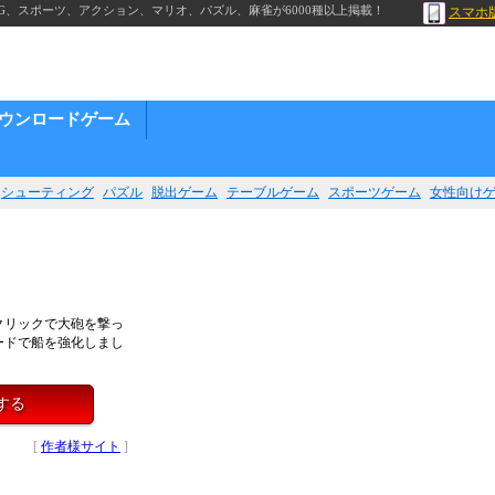
G、スポーツ、アクション、マリオ、パズル、麻雀が6000種以上掲載！
スマホ
ウンロードゲーム
シューティング
パズル
脱出ゲーム
テーブルゲーム
スポーツゲーム
女性向け
クリックで大砲を撃っ
ードで船を強化しまし
する
[
作者様サイト
]