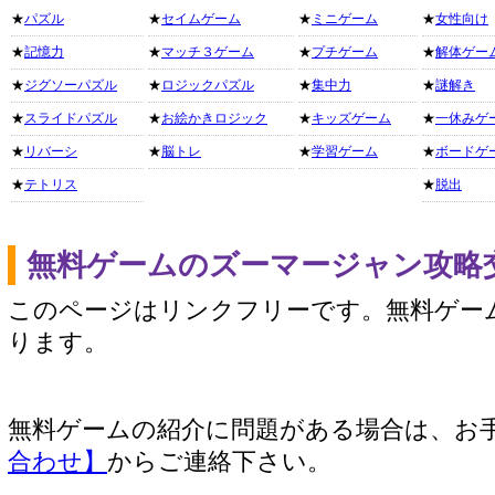
★
パズル
★
セイムゲーム
★
ミニゲーム
★
女性向け
★
記憶力
★
マッチ３ゲーム
★
プチゲーム
★
解体ゲー
★
ジグソーパズル
★
ロジックパズル
★
集中力
★
謎解き
★
スライドパズル
★
お絵かきロジック
★
キッズゲーム
★
一休みゲ
★
リバーシ
★
脳トレ
★
学習ゲーム
★
ボードゲ
★
テトリス
★
脱出
無料ゲームのズーマージャン攻略
このページはリンクフリーです。無料ゲー
ります。
無料ゲームの紹介に問題がある場合は、お
合わせ】
からご連絡下さい。