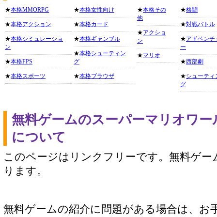
★
本格MMORPG
★
本格女性向け
★
本格その
★
格闘
他
★
本格アクション
★
本格カード
★
対戦バトル
★
アクショ
★
本格シミュレーショ
★
本格ギャンブル
★
アドベンチ
ン
ン
ー
★
本格シューティン
★
マリオ
★
本格FPS
グ
★
西部劇
★
本格スポーツ
★
本格ブラウザ
★
シューティ
グ
無料ゲームのスーパーマリオワー
について
このページはリンクフリーです。無料ゲー
ります。
無料ゲームの紹介に問題がある場合は、お