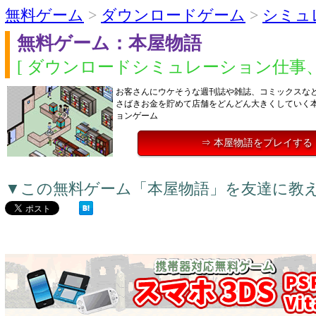
無料ゲーム
>
ダウンロードゲーム
>
シミュ
無料ゲーム：本屋物語
[ ダウンロードシミュレーション仕事、
お客さんにウケそうな週刊誌や雑誌、コミックスな
さばきお金を貯めて店舗をどんどん大きくしていく
ョンゲーム
⇒ 本屋物語をプレイする
▼この無料ゲーム「本屋物語」を友達に教