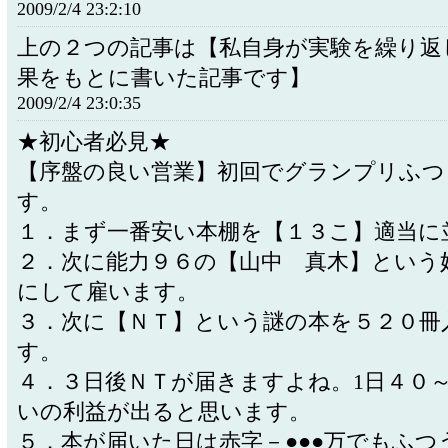
2009/2/4 23:2:10
上の２つの記事は【私自身が実験を繰り返
果をもとに書いた記事です】
2009/2/4 23:0:35
★初心者必見★
【序盤の良い営業】初回でグランプリふつ
す。
１．まず一番安い本棚を【１３こ】適当に
２．次に能力９６の【山中 真木】という
にして雇います。
３．次に【ＮＴ】という謎の本を５２０冊
す。
４．３日後ＮＴが届きますよね。1日４０
いの利益が出ると思います。
５．本が届いた日は赤字－●●●万でもふつ