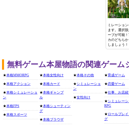
ミレーション
ます。選択肢
ーブが可能！
カのどちらか
しましょう！
無料ゲーム本屋物語の関連ゲーム
★
本格MMORPG
★
本格女性向け
★
本格その他
★
育成ゲーム
★
本格アクション
★
本格カード
★
シミュレーショ
★
恋愛ゲーム
ン
★
本格シミュレーショ
★
本格ギャンブ
★
仕事、お店経
ン
ル
★
女性向け
★
シミュレーシ
RPG
★
本格FPS
★
本格シューティン
グ
★
ロールプレイ
★
本格スポーツ
グ
★
本格ブラウザ