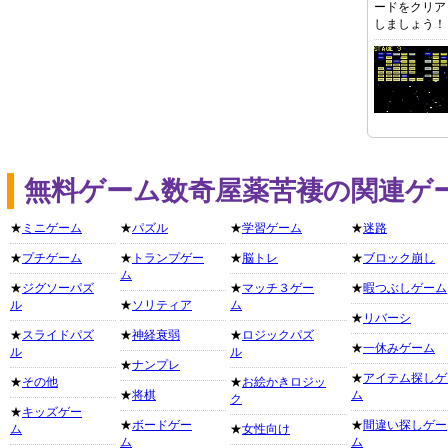
ードをクリア
しましょう！
無料ゲーム数奇屋薬苦褄の関連ゲ
★
ミニゲーム
★
パズル
★
学習ゲーム
★
迷路
★
プチゲーム
★
トランプゲー
★
脳トレ
★
ブロック崩し
ム
★
ジグソーパズ
★
マッチ３ゲー
★
暇つぶしゲーム
ル
★
ソリティア
ム
★
リバーシ
★
スライドパズ
★
神経衰弱
★
ロジックパズ
★
一休みゲーム
ル
ル
★
ナンプレ
★
アイテム探しゲ
★
その他
★
お絵かきロジッ
★
将棋
ム
ク
★
キッズゲー
★
ボードゲー
★
間違い探しゲー
ム
★
女性向け
ム
ム