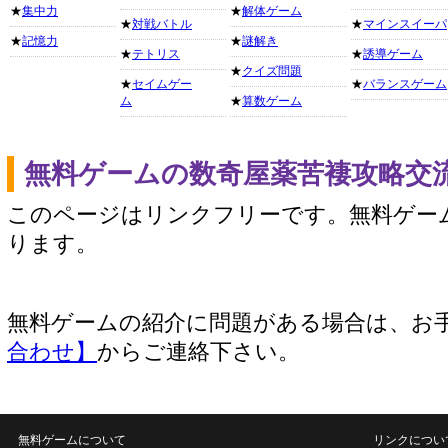
★
集中力
★
解体ゲーム
★
対戦バトル
★
マインスイーパ
★
記憶力
★
謎解き
★
テトリス
★
誘導ゲーム
★
クイズ問題
★
セイムゲー
★
バランスゲーム
ム
★
算数ゲーム
無料ゲームの数奇屋薬苦褄攻略交
このページはリンクフリーです。無料ゲー
ります。
無料ゲームの紹介に問題がある場合は、お
合わせ】
からご連絡下さい。
無料ゲームについて
リンクについ