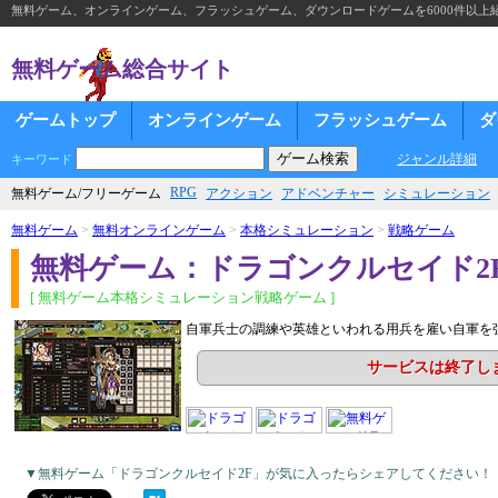
無料ゲーム、オンラインゲーム、フラッシュゲーム、ダウンロードゲームを6000件以上
無料ゲーム総合サイト
ゲームトップ
オンラインゲーム
フラッシュゲーム
ダ
ジャンル詳細
キーワード
RPG
無料ゲーム/フリーゲーム
アクション
アドベンチャー
シミュレーション
無料ゲーム
>
無料オンラインゲーム
>
本格シミュレーション
>
戦略ゲーム
無料ゲーム：ドラゴンクルセイド2
[ 無料ゲーム本格シミュレーション戦略ゲーム ]
自軍兵士の調練や英雄といわれる用兵を雇い自軍を
サービスは終了し
▼無料ゲーム「ドラゴンクルセイド2F」が気に入ったらシェアしてください！