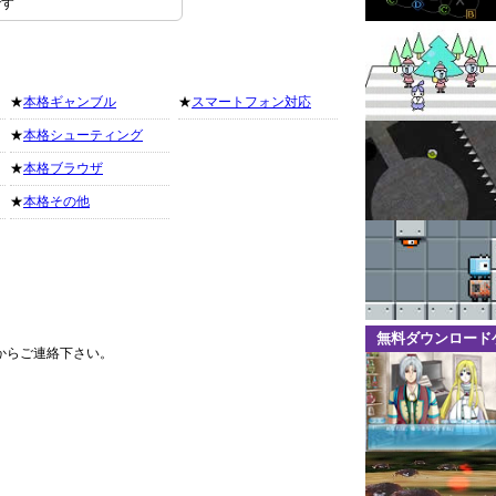
です
★
本格ギャンブル
★
スマートフォン対応
★
本格シューティング
★
本格ブラウザ
★
本格その他
無料ダウンロード
からご連絡下さい。