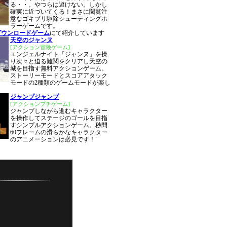
る・・。やつらは避けない。しかし
確実に近づいてくる！まさに閲覧注
意なゴキブリ駆除シューティングホ
ラーゲームです。
ダウンロードゲーム
にて紹介しています
天空のジャンヌ
[アクション冒険ゲーム]
エンジェルナイト「ジャンヌ」を操
り次々と迫る難関をクリアし天空の
城を目指す無料アクションゲーム。
ストーリーモードとスコアアタック
モードの2種類のゲームモードが楽し
ジャンプジャンプ
[アクションプチゲーム]
ジャンプしながら進むキャラクター
を操作してステージのゴールを目指
すシンプルアクションゲーム。秒間
60フレームの滑らかなキャラクター
のアニメーションは必見です！