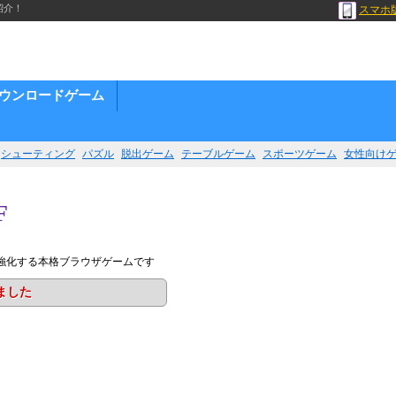
紹介！
スマホ
ウンロードゲーム
シューティング
パズル
脱出ゲーム
テーブルゲーム
スポーツゲーム
女性向け
F
強化する本格ブラウザゲームです
ました