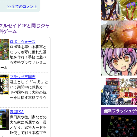
>>全てのコメント
クルセイド2Fと同じジャ
料ゲーム
ロボ・ウォーズ
ロボ達を率いる将軍と
なって攻守に優れた基
地を作れ！手軽に遊べ
る本格ブラウザシミュ
ゲーム
ブラウザ三国志
君主として「3ヶ月」と
いう期間中に武将カー
ドや国を鍛え大陸の統
一を目指す本格ブラウ
す
無料フラッシュゲ
戦国IXA
織田家や徳川家などの
大名家に所属する一員
となり、武将カードを
駆使して戦う本格ブラ