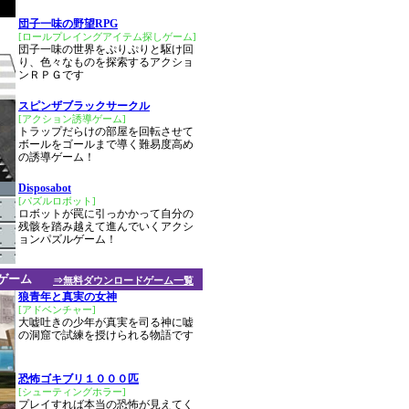
団子一味の野望RPG
[ロールプレイングアイテム探しゲーム]
団子一味の世界をぷりぷりと駆け回
り、色々なものを探索するアクショ
ンＲＰＧです
スピンザブラックサークル
[アクション誘導ゲーム]
トラップだらけの部屋を回転させて
ボールをゴールまで導く難易度高め
の誘導ゲーム！
Disposabot
[パズルロボット]
ロボットが罠に引っかかって自分の
残骸を踏み越えて進んでいくアクシ
ョンパズルゲーム！
ゲーム
⇒無料ダウンロードゲーム一覧
狼青年と真実の女神
[アドベンチャー]
大嘘吐きの少年が真実を司る神に嘘
の洞窟で試練を授けられる物語です
恐怖ゴキブリ１０００匹
[シューティングホラー]
プレイすれば本当の恐怖が見えてく