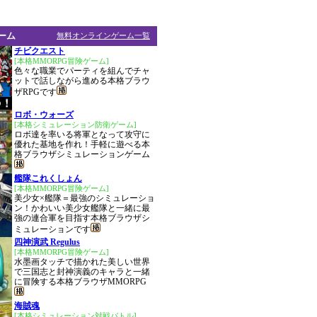
ーム
無料オンラインゲーム一覧
チビクエスト
[本格MMORPG冒険ゲーム]
色々な職業でパーティを組んでチャ
ットで話しながら進める本格ブラウ
ザRPGです
ロボ・ウォーズ
[本格シミュレーション防衛ゲーム]
ロボ達を率いる将軍となって攻守に
優れた基地を作れ！手軽に遊べる本
格ブラウザシミュレーションゲーム
艦隊これくしょん
[本格MMORPG冒険ゲーム]
美少女×艦隊＝最強のシミュレーショ
ン！かわいい美少女艦隊と一緒に最
強の連合軍を目指す本格ブラウザシ
ミュレーションです
四神演武 Regulus
[本格MMORPG冒険ゲーム]
水墨画タッチで描かれた美しい世界
で三国志と封神演義のキャラと一緒
に冒険する本格ブラウザMMORPG
海賊魂
[本格シミュレーション対戦バトル]