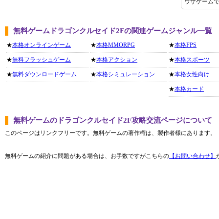
ウザゲーム
無料ゲームドラゴンクルセイド2Fの関連ゲームジャンル一覧
★
本格オンラインゲーム
★
本格MMORPG
★
本格FPS
★
無料フラッシュゲーム
★
本格アクション
★
本格スポーツ
★
無料ダウンロードゲーム
★
本格シミュレーション
★
本格女性向け
★
本格カード
無料ゲームのドラゴンクルセイド2F攻略交流ページについて
このページはリンクフリーです。無料ゲームの著作権は、製作者様にあります。
無料ゲームの紹介に問題がある場合は、お手数ですがこちらの
【お問い合わせ】