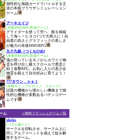
個性的な海賊カードでバトルする王
道の本格ブラウザシミュレーション
ゲーム
アーキエイジ
[本格MMORPG育成ゲーム]
グライダーを使って空へ、船を操縦
して海へ！ヒヨコ1つで大商人に！自
由度の高さとグラフィックの美しさ
が魅力の本格MMORPG
九十九姫（つくもひめ)
[本格MMORPG育成ゲーム]
魂が宿っているモノからカワイイ物
霊を呼び出し横スクロールで悪霊と
戦う進撃RPG。お気に入りの美少女
物霊を鍛えて自分好みに育てよう！
777タウン．ｎｅｔ
[本格ギャンブルカジノ、スロット]
話題の機種から懐かしい機種まで個
性的な機種が多数あるパチンコゲー
ムです
ーム
⇒無料フラッシュゲーム一覧
xlocks
[パズル脳トレ]
サークルを回転させ、サークル上に
同じアルファベットを揃えて錠を解
除するゲーム。