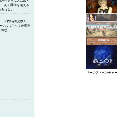
組み化を学ぶ人はほと
ど、ある閾値を超える
められない
ーツ)や名刺交換ルー
ーツおじさんは会議中
で迷惑
リーのアドベンチャ