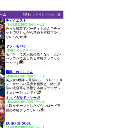
ーム
無料オンラインゲーム一覧
チビクエスト
[本格MMORPG冒険ゲーム]
色々な職業でパーティを組んでチャ
ットで話しながら進める本格ブラウ
ザRPGです
ヤフーモバゲー
[本格その他プチゲーム]
モバゲーで大人気の様々なゲームが
パソコンで楽しめる本格ブラウザゲ
ームです
艦隊これくしょん
[本格MMORPG冒険ゲーム]
美少女×艦隊＝最強のシミュレーショ
ン！かわいい美少女艦隊と一緒に最
強の連合軍を目指す本格ブラウザシ
ミュレーションです
ミッドガルド・サーガ
[本格MMORPG冒険ゲーム]
北欧をテーマとしたダウンロード不
要の本格ブラウザRPG
ECHO OF SOUL
[本格MMORPG冒険ゲーム]