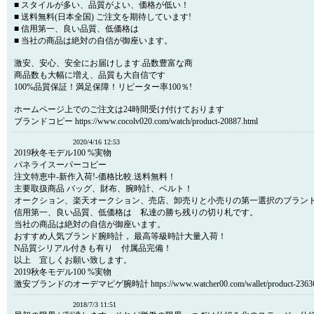
■ スタイルが多い、品質がよい、価格が低い！
■ 送料無料(日本全国) ご注文を期待しています!
■ 信用第一、良い品質、低価格は
■ 当社の商品は絶対の自信が御座います。
激安、安心、安全にお届けします.品数豊富な商
商品数も大幅に増え、品質も大自信です
100%品質保証！満足保障！リピーター率100％!
ホームページ上でのご注文は24時間受け付けております
ブランドコピー https://www.cocolv020.com/watch/product-20887.html
2020/4/16 12:53
2019秋冬モデル100 %実物
パネライスーパーコピー
注文特恵中-新作入荷!-価格比較.送料無料！
主要取扱商品 バッグ、財布、腕時計、ベルト！
オークション、楽天オークション、売店、卸売りと小売りの第一選択のブラン
信用第一、良い品質、低価格は 私達の勝ち残りの切り札です。
当社の商品は絶対の自信が御座います。
おすすめ人気ブランド腕時計， 最高等級時計大量入荷！
N品質シリアル付きも有り 付属品完備！
以上 宜しくお願い致します。
2019秋冬モデル100 %実物
激安ブランドのオーデマピゲ腕時計 https://www.watcher00.com/wallet/product-23636
2018/7/3 11:51