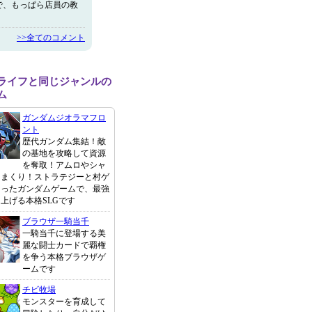
で、もっぱら店員の教
>>全てのコメント
ライフと同じジャンルの
ム
ガンダムジオラマフロ
ント
歴代ガンダム集結！敵
の基地を攻略して資源
を奪取！アムロやシャ
りまくり！ストラテジーと村ゲ
なったガンダムゲームで、最強
上げる本格SLGです
ブラウザ一騎当千
一騎当千に登場する美
麗な闘士カードで覇権
を争う本格ブラウザゲ
ームです
チビ牧場
モンスターを育成して