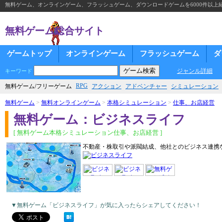
無料ゲーム、オンラインゲーム、フラッシュゲーム、ダウンロードゲームを6000件以上
無料ゲーム総合サイト
ゲームトップ
オンラインゲーム
フラッシュゲーム
ダ
ジャンル詳細
キーワード
RPG
無料ゲーム/フリーゲーム
アクション
アドベンチャー
シミュレーション
無料ゲーム
>
無料オンラインゲーム
>
本格シミュレーション
>
仕事、お店経営
無料ゲーム：ビジネスライフ
[ 無料ゲーム本格シミュレーション仕事、お店経営 ]
不動産・株取引や派閥結成、他社とのビジネス連携
▼無料ゲーム「ビジネスライフ」が気に入ったらシェアしてください！