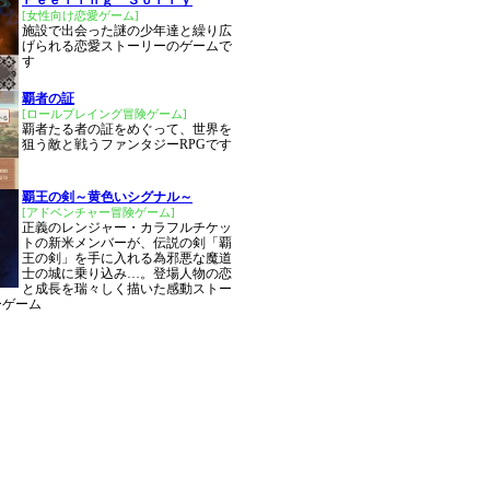
Ｆｅｅｌｉｎｇ Ｓｏｒｒｙ
[女性向け恋愛ゲーム]
施設で出会った謎の少年達と繰り広
げられる恋愛ストーリーのゲームで
す
覇者の証
[ロールプレイング冒険ゲーム]
覇者たる者の証をめぐって、世界を
狙う敵と戦うファンタジーRPGです
覇王の剣～黄色いシグナル～
[アドベンチャー冒険ゲーム]
正義のレンジャー・カラフルチケッ
トの新米メンバーが、伝説の剣「覇
王の剣」を手に入れる為邪悪な魔道
士の城に乗り込み…。登場人物の恋
と成長を瑞々しく描いた感動ストー
ーゲーム