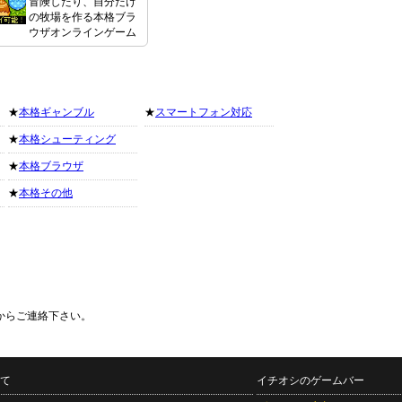
冒険したり、自分だけ
の牧場を作る本格ブラ
ウザオンラインゲーム
★
本格ギャンブル
★
スマートフォン対応
★
本格シューティング
★
本格ブラウザ
★
本格その他
からご連絡下さい。
て
イチオシのゲームバー