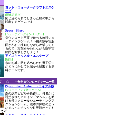
ヨット・ウォータークラフトエスケ
ープ
[脱出謎解き]
閉じ込められてしまった船の中から
脱出するゲームです
Space Shoot
[シューティングインベーダー]
ダウンロード不要で遊べる無料シュ
ーティングゲーム！35機の敵宇宙船
団が左右に移動しながら攻撃してく
るので、攻撃をかわしながら敵宇宙
船団を迎撃しましょう！
アイスキャッスル・エスケープ
[脱出]
氷のお城に閉じ込められた男子学生
がどうにかしてお城から脱出する無
料ゲームです。
ゲーム
⇒無料ダウンロードゲーム一覧
Pipiru the Archer トライアル版
[シューティング救出ゲーム]
森の妖精ピピルを操作し、何者かに
誘拐されたヒロイン「マムル」を助
ける横スクロールシューティングア
クションゲーム。絵本の挿絵のよう
なメルヘンチックな世界観がとても
ムです