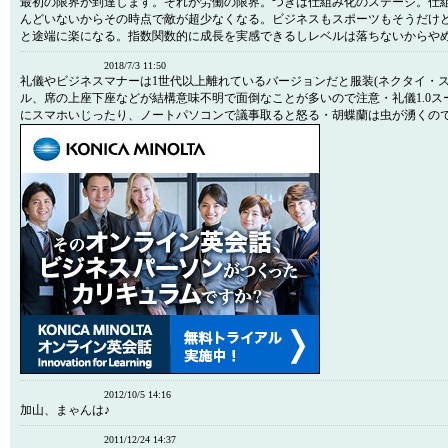
最初の限界が到達します。それが労働の限界。つぎは仕組み化のステージ。仕
んどいないからその時点で敵が超少なくなる。ビジネスもスポーツもそうだけ
と途端に楽になる。指数関数的に成長を実感できるしレベルは落ちないからや
2018/7/3 11:50
礼儀やビジネスマナーは1世代以上離れているバージョンだと服装(ネクタイ・ス
ル、席の上座下座などが結構意味不明で面倒なことが多いので注意・礼儀1.0ス
にスマホいじったり、ノートパソコンで議事取ると怒る・胡蝶蘭は虫が湧くの
2012/10/5 14:16
加山、まゃんは♪
2011/12/24 14:37