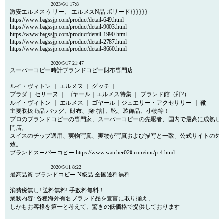
2023/6/1 17:8
激安エルメス ケリー、 エルメスN品 ボリード}}}}}}
https://www.bagssjp.com/product/detail-649.html
https://www.bagssjp.com/product/detail-9003.html
https://www.bagssjp.com/product/detail-1990.html
https://www.bagssjp.com/product/detail-2787.html
https://www.bagssjp.com/product/detail-8660.html
2020/5/17 21:47
スーパーコピー時計ブランドコピー財布専門店
ルイ・ヴィトン ｜ エルメス ｜ グッチ ｜
プラダ｜ セリーヌ ｜ ゴヤール｜エルメス特集 ｜ ブランド館（拜?）
ルイ・ヴィトン ｜ エルメス ｜ ゴヤール｜ジュエリー・アクセサリー ｜ 靴
主要取扱商品 バッグ、財布、腕時計、靴、装飾品、小物等！
プロのブランドコピーの専門家、スーパーコピーの先駆者、国内で最高に成熟
門店。
スイスのチップ適用、実物写真、実物が写真および描写と一致、公式サイトの
致。
ブランドスーパーコピー https://www.watcher020.com/one/p-4.html
2020/5/11 8:22
最高品質 ブランドコピー N級品 全国送料無料
消費税無し! 送料無料! 手数料無料！
業務内容: 各種海外有名ブランド品を豊富に取り揃え、
しかもお客様を第一と考えて、驚きの低価格で提供しております