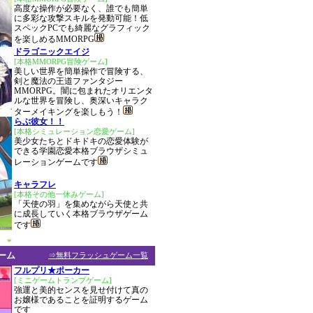
高度な操作が必要なく、誰でも簡単
に多彩な攻撃スキルを発動可能！低
スペックPCでも綺麗なグラフィック
を楽しめるMMORPG
ドラゴニックエイジ
[本格MMORPG冒険ゲーム]
美しい世界を簡単操作で冒険する、
剣と魔法の王道ファンタジー
MMORPG。闇に包まれたオリエンタ
ルな世界を冒険し、奥深いキャラク
ターメイキングを楽しもう！
らぶ彼女！！
[本格シミュレーション恋愛ゲーム]
美少女たちとドキドキの恋愛体験が
できる学園恋愛本格ブラウザシミュ
レーションゲームです
キャラフレ
[本格その他一休みゲーム]
「天使の羽」を集めながら天使と共
に成長していく本格ブラウザゲーム
です
ーム
⇒無料フラッシュゲーム一覧
フルプリ★ポーカー
[ミニゲームトランプゲーム]
強運と美的センスを見せ付けて真の
お嬢様であることを証明するゲーム
です