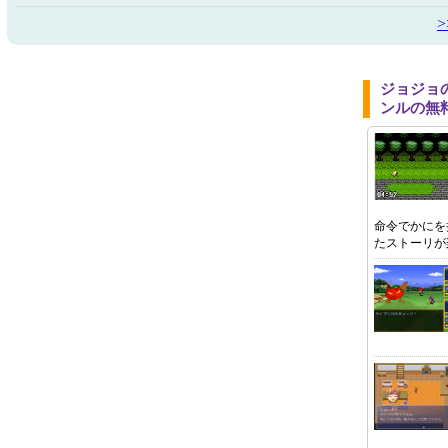
ジョジョ
ンルの無
命令でかにを
たストーリが