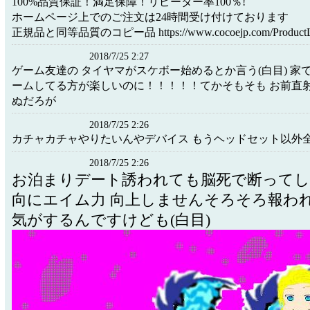
100%品質保証！満足保障！リピーター率100％!
ホームページ上でのご注文は24時間受け付けております
正規品と同等品質のコピー品 https://www.cocoejp.com/ProductLis
2018/7/25 2:27
ゲーム友達の タイヤマがスケボー始めるとか言う(白目) 家
ームしてる方が楽しいのに！！！！！てかそもそも お前直
ぬだろが
2018/7/25 2:26
カチャカチャやりたいんやデバイス もうヘッドセット以外全部
2018/7/25 2:26
お泊まりデート誘われても脳死で断って
向にエイム力 向上しませんそろそろ報わ
気がするんですけども(白目)