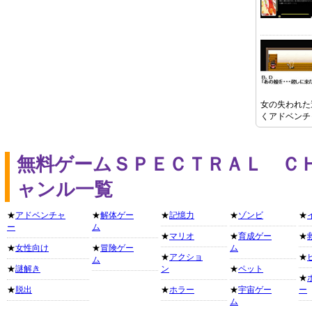
女の失われた
くアドベンチ
無料ゲームＳＰＥＣＴＲＡＬ Ｃ
ャンル一覧
★
アドベンチャ
★
解体ゲー
★
記憶力
★
ゾンビ
★
ー
ム
★
マリオ
★
育成ゲー
★
★
女性向け
★
冒険ゲー
ム
★
アクショ
★
ム
★
謎解き
ン
★
ペット
★
★
脱出
★
ホラー
★
宇宙ゲー
ー
ム