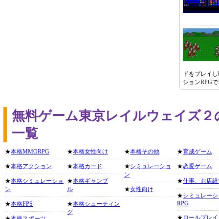
ドをプレイし
ションRPGで
無料ゲーム東京レイルウェイズ２
一覧
★
本格MMORPG
★
本格女性向け
★
本格その他
★
育成ゲーム
★
本格アクション
★
本格カード
★
シミュレーショ
★
恋愛ゲーム
ン
★
本格シミュレーショ
★
本格ギャンブ
★
仕事、お店経
ン
ル
★
女性向け
★
シミュレーシ
RPG
★
本格FPS
★
本格シューティン
グ
★
ロールプレイ
★
本格スポーツ