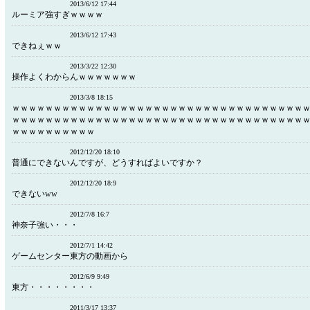
2013/6/12 17:44
ルーミア強すぎｗｗｗｗ
2013/6/12 17:43
できねぇｗｗ
2013/3/22 12:30
操作よくわからんｗｗｗｗｗｗｗ
2013/3/8 18:15
ｗｗｗｗｗｗｗｗｗｗｗｗｗｗｗｗｗｗｗｗｗｗｗｗｗｗｗｗｗｗｗｗｗｗｗ
ｗｗｗｗｗｗｗｗｗｗｗｗｗｗｗｗｗｗｗｗｗｗｗｗｗｗｗｗｗｗｗｗｗｗｗ
ｗｗｗｗｗｗｗｗｗｗ
2012/12/20 18:10
普通にできないんですが、どうすればよいですか？
2012/12/20 18:9
できないww
2012/7/8 16:7
神奈子強い・・・
2012/7/1 14:42
ゲームセンター東方の動画から
2012/6/9 9:49
東方・・・・・・・・
2011/3/17 13:37