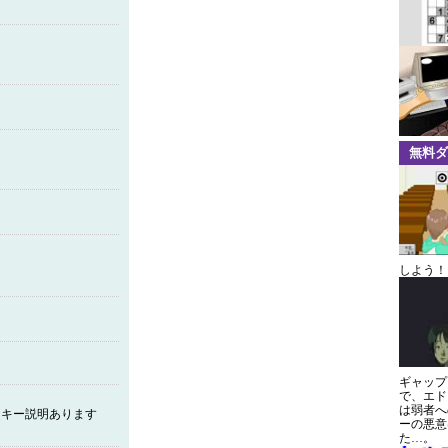
無料ダ
しよう！
ギャップ
で、エド
は弱者へ
にキー説明あります
ーの悪意
た…。