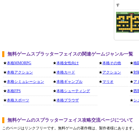
す
無料ゲームスプラッターフェイスの関連ゲームジャンル一覧
★
本格MMORPG
★
本格女性向け
★
本格その他
★
格
★
本格アクション
★
本格カード
★
アクション
★
対
★
本格シミュレーション
★
本格ギャンブル
★
マリオ
★
ア
★
本格FPS
★
本格シューティング
★
西
★
本格スポーツ
★
本格ブラウザ
★
シ
無料ゲームのスプラッターフェイス攻略交流ページについて
このページはリンクフリーです。無料ゲームの著作権は、製作者様にあります。