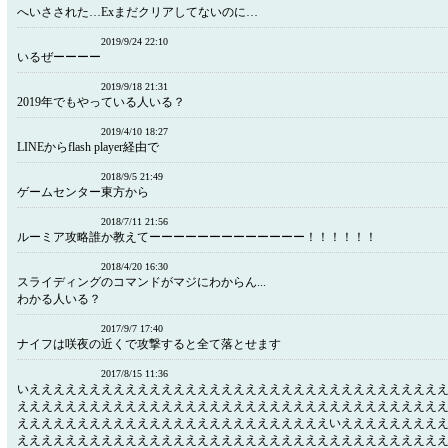
へいさされた…Exまだクリアしてないのに…
2019/9/24 22:10
いるぜーーーー
2019/9/18 21:31
2019年でもやっている人いる？
2019/4/10 18:27
LINEからflash player経由で
2018/9/5 21:49
ゲームセンター東方から
2018/7/11 21:56
ルーミア攻略誰か教えてーーーーーーーーーーーーー！！！！！！
2018/4/20 16:30
スライディングのコマンドがマジにわからん...
わかる人いる？
2017/9/7 17:40
ナイフは咲夜の近くで攻撃すると全て落とせます
2017/8/15 11:36
いええええええええええええええええええええええええええええええええええ
えええええええええええええええええええええええええええええええええええ
ええええええええええええええええええええええええええいええええええええ
えええええええええええええええええええええええええええええええええええ