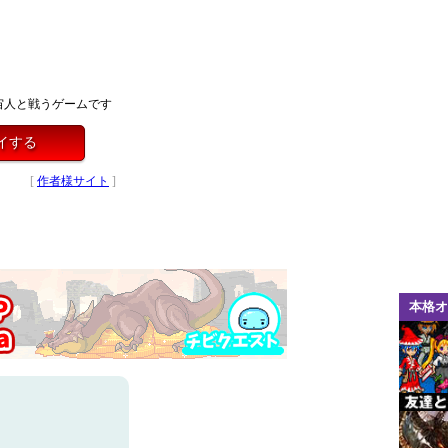
ス
宙人と戦うゲームです
イする
[
作者様サイト
]
本格オ