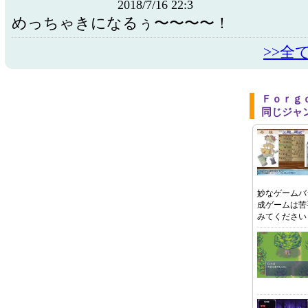
2018/7/16 22:3
めっちゃきになるぅ〜〜〜〜！
>>全
Ｆｏｒｇ
同じジャ
妙なゲームバ
成ゲームは苦
みてください