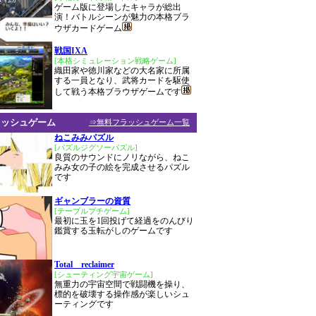
ゲーム版に登場したキャラが総出
演！バトルシーンが魅力の本格ブラ
ウザカードゲーム
戦国IXA
[本格シミュレーション戦略ゲーム]
織田家や徳川家などの大名家に所属
する一員となり、武将カードを駆使
して戦う本格ブラウザゲームです
ラッシュゲーム
⇒無料フラッシュゲーム一覧
ねこみみパズル
[パズルジグソーパズル]
良質のサウンドにノリながら、ねこ
みみ女の子の絵を完成させるパズル
です
ギャンブラーの資質
[テーブルプチゲーム]
最初に玉を1回投げて経過をのんびり
鑑賞する玉転がしのゲームです
Total reclaimer
[シューティング宇宙ゲーム]
無重力の宇宙空間で戦闘機を操り、
標的を破壊する操作感が楽しいシュ
ーティングです