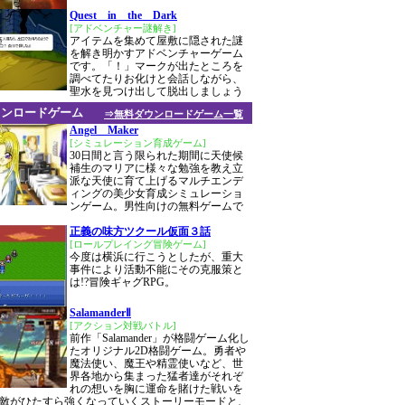
Quest in the Dark
[アドベンチャー謎解き]
アイテムを集めて屋敷に隠された謎
を解き明かすアドベンチャーゲーム
です。「！」マークが出たところを
調べてたりお化けと会話しながら、
聖水を見つけ出して脱出しましょう
ウンロードゲーム
⇒無料ダウンロードゲーム一覧
Angel Maker
[シミュレーション育成ゲーム]
30日間と言う限られた期間に天使候
補生のマリアに様々な勉強を教え立
派な天使に育て上げるマルチエンデ
ィングの美少女育成シミュレーショ
ンゲーム。男性向けの無料ゲームで
正義の味方ツクール仮面３話
[ロールプレイング冒険ゲーム]
今度は横浜に行こうとしたが、重大
事件により活動不能にその克服策と
は!?冒険ギャグRPG。
SalamanderⅡ
[アクション対戦バトル]
前作「Salamander」が格闘ゲーム化し
たオリジナル2D格闘ゲーム。勇者や
魔法使い、魔王や精霊使いなど、世
界各地から集まった猛者達がそれぞ
れの想いを胸に運命を賭けた戦いを
敵がひたすら強くなっていくストーリーモードと、