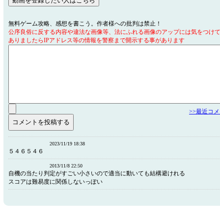
無料ゲーム攻略、感想を書こう。作者様への批判は禁止！
公序良俗に反する内容や違法な画像等、法にふれる画像のアップには気をつけ
ありましたらIPアドレス等の情報を警察まで開示する事があります
>>最近コ
2023/11/19 18:38
５４６５４６
2013/11/8 22:50
自機の当たり判定がすごい小さいので適当に動いても結構避けれる
スコアは難易度に関係しないっぽい