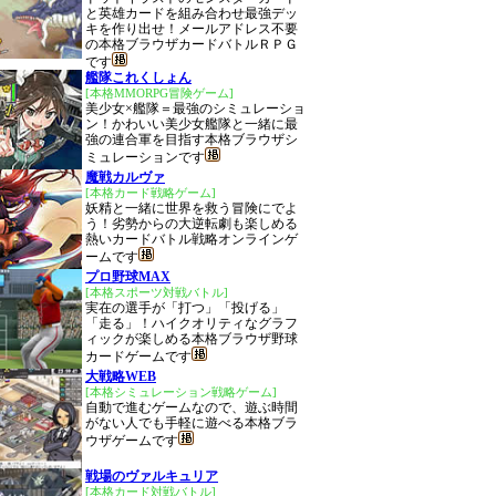
と英雄カードを組み合わせ最強デッ
キを作り出せ！メールアドレス不要
の本格ブラウザカードバトルＲＰＧ
です
艦隊これくしょん
[本格MMORPG冒険ゲーム]
美少女×艦隊＝最強のシミュレーショ
ン！かわいい美少女艦隊と一緒に最
強の連合軍を目指す本格ブラウザシ
ミュレーションです
魔戦カルヴァ
[本格カード戦略ゲーム]
妖精と一緒に世界を救う冒険にでよ
う！劣勢からの大逆転劇も楽しめる
熱いカードバトル戦略オンラインゲ
ームです
プロ野球MAX
[本格スポーツ対戦バトル]
実在の選手が「打つ」「投げる」
「走る」！ハイクオリティなグラフ
ィックが楽しめる本格ブラウザ野球
カードゲームです
大戦略WEB
[本格シミュレーション戦略ゲーム]
自動で進むゲームなので、遊ぶ時間
がない人でも手軽に遊べる本格ブラ
ウザゲームです
戦場のヴァルキュリア
[本格カード対戦バトル]