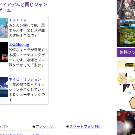
ディアデムと同じジャン
ゲーム
ｔａｔａｎ
ガンガン壊して紙一重
でかわす！楽しさ満載
の逆転ＳＴＧです
水爆Shooting
独特なキャラが登場す
無料フ
る横シューティングゲ
ームです。水爆とズマ
戦をつかって「安井」
ネイビーミッション
一隻の船で次々とミッ
ションをこなしていく
３Ｄシューティングで
す
★
FPS
★
アクション
★
スマートフォン対応