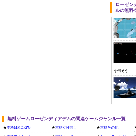
ローゼン
ルの無料
を倒そう
無料ゲームローゼンディアデムの関連ゲームジャンル一覧
★
本格MMORPG
★
本格女性向け
★
本格その他