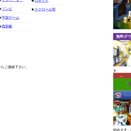
★
インベーダー
★
ロボット
★
ゾンビ
★
スクロール型
★
宇宙ゲーム
★
西部劇
無料ダ
からご連絡下さい。
す
始めます。