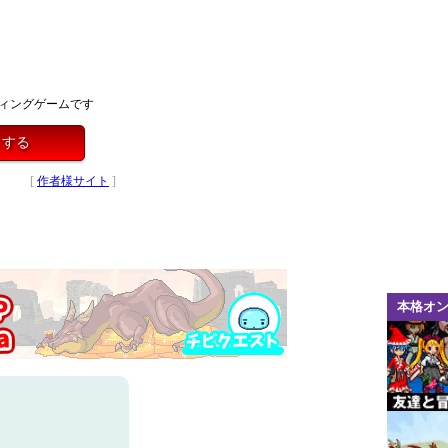
ィングゲームです
イする
[
作者様サイト
]
本格オ