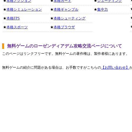
★
本格アクション
★
本格カード
★
シューティング
★
本格シミュレーション
★
本格ギャンブル
★
集中力
★
本格FPS
★
本格シューティング
★
本格スポーツ
★
本格ブラウザ
無料ゲームのローゼンディアデム攻略交流ページについて
このページはリンクフリーです。無料ゲームの著作権は、製作者様にあります。
無料ゲームの紹介に問題がある場合は、お手数ですがこちらの
【お問い合わせ】