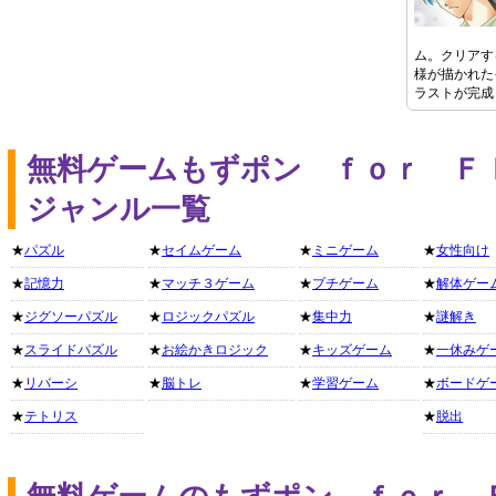
ム。クリアす
様が描かれた
ラストが完成
無料ゲームもずポン ｆｏｒ Ｆ
ジャンル一覧
★
パズル
★
セイムゲーム
★
ミニゲーム
★
女性向け
★
記憶力
★
マッチ３ゲーム
★
プチゲーム
★
解体ゲー
★
ジグソーパズル
★
ロジックパズル
★
集中力
★
謎解き
★
スライドパズル
★
お絵かきロジック
★
キッズゲーム
★
一休みゲ
★
リバーシ
★
脳トレ
★
学習ゲーム
★
ボードゲ
★
テトリス
★
脱出