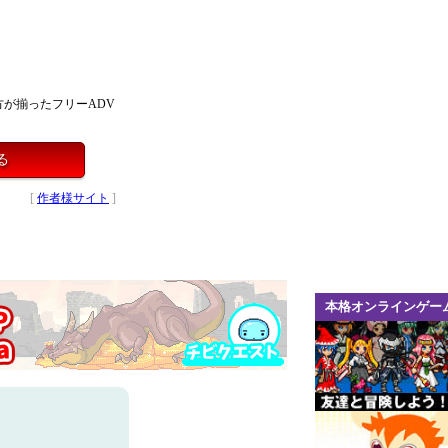
が揃ったフリーADV
る
[
作者様サイト
]
本格オンラインゲー