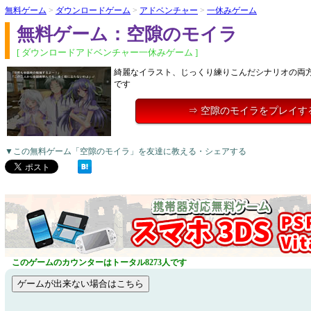
無料ゲーム
>
ダウンロードゲーム
>
アドベンチャー
>
一休みゲーム
無料ゲーム：空隙のモイラ
[ ダウンロードアドベンチャー一休みゲーム ]
綺麗なイラスト、じっくり練りこんだシナリオの両方
です
⇒ 空隙のモイラをプレイす
▼この無料ゲーム「空隙のモイラ」を友達に教える・シェアする
このゲームのカウンターはトータル8273人です