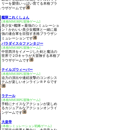
リーを愛情いっぱい育てる本格ブラ
ウザゲームです
艦隊これくしょん
[本格MMORPG冒険ゲーム]
美少女×艦隊＝最強のシミュレーショ
ン！かわいい美少女艦隊と一緒に最
強の連合軍を目指す本格ブラウザシ
ミュレーションです
パラダイス☆ファンタジー
[本格MMORPG冒険ゲーム]
中世西洋をイメージした剣と魔法の
世界で２Dキャラが大冒険する本格ブ
ラウザゲームです
テイルズウィーバー
[本格MMORPG冒険ゲーム]
迫力の演出や連続攻撃のコンボシス
テムが楽しいオンラインＲＰＧです
ラテール
[本格MMORPG冒険ゲーム]
手軽にナイスなアクションが楽しめ
るカジュアルなアクションオンライ
ンゲームです
大皇帝
[本格シミュレーション戦略ゲーム]