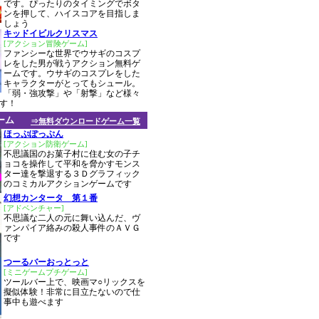
です。ぴったりのタイミングでボタ
ンを押して、ハイスコアを目指しま
しょう
キッドイビルクリスマス
[アクション冒険ゲーム]
ファンシーな世界でウサギのコスプ
レをした男が戦うアクション無料ゲ
ームです。ウサギのコスプレをした
キャラクターがとってもシュール。
「弱・強攻撃」や「射撃」など様々
す！
ーム
⇒無料ダウンロードゲーム一覧
ほっぷぽっぷん
[アクション防衛ゲーム]
不思議国のお菓子村に住む女の子チ
ョコを操作して平和を脅かすモンス
ター達を撃退する３Ｄグラフィック
のコミカルアクションゲームです
幻想カンタータ 第１番
[アドベンチャー]
不思議な二人の元に舞い込んだ、ヴ
ァンパイア絡みの殺人事件のＡＶＧ
です
つーるバーおっとっと
[ミニゲームプチゲーム]
ツールバー上で、映画マ○リックスを
擬似体験！非常に目立たないので仕
事中も遊べます