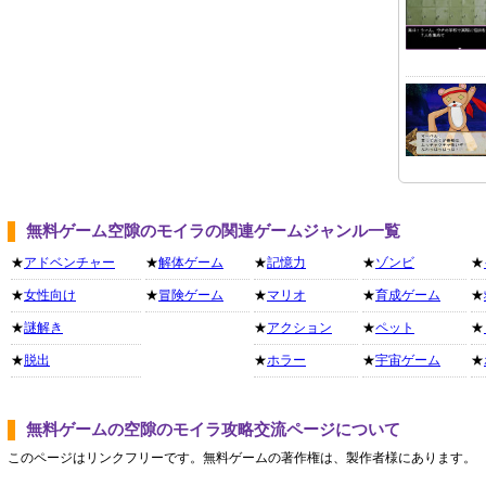
無料ゲーム空隙のモイラの関連ゲームジャンル一覧
★
アドベンチャー
★
解体ゲーム
★
記憶力
★
ゾンビ
★
★
女性向け
★
冒険ゲーム
★
マリオ
★
育成ゲーム
★
★
謎解き
★
アクション
★
ペット
★
★
脱出
★
ホラー
★
宇宙ゲーム
★
無料ゲームの空隙のモイラ攻略交流ページについて
このページはリンクフリーです。無料ゲームの著作権は、製作者様にあります。