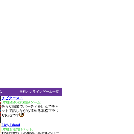
ム
無料オンラインゲーム一覧
チビクエスト
[本格MMORPG冒険ゲーム]
色々な職業でパーティを組んでチャ
ットで話しながら進める本格ブラウ
ザRPGです
Livly Island
[本格女性向けペット]
動物や空想上の生物がモデルのリヴ