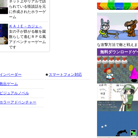
ネット上やリアルで語
られている怪談話を元
に作成されたホラーゲ
ーム
ＫＡＪＥ－カジェ－
女の子が群がる敵を蹴
散らして進むＲＰＧ風
アドベンチャーゲーム
な攻撃方法で敵と戦えま
です
無料ダウンロードゲ
インベーダー
★
スマートフォン対応
救出ゲーム
ビジュアルノベル
ホラーアドベンチャー