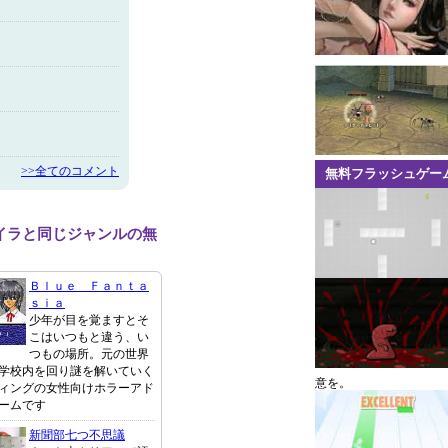
>>全てのコメント
無料フラッシュゲー
イラと同じジャンルの無
Ｂｌｕｅ Ｆａｎｔａ
ｓｉａ
少年が目を覚ますとそ
こはいつもと違う、い
つもの場所。元の世界
学校内を回り謎を解いていく
意を。
ィングの女性向けホラーアド
ームです
新聞部七つ不思議