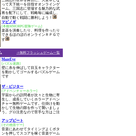
三国志の世界を舞台に、大皇帝とな
って天下統一を目指すオンラインゲ
ーム。三国志に登場する魅力的な武
将を配下にして、戦略毎に編成し、
自動で動く戦闘に勝利しよう！
マビノギ
[本格MMORPG冒険ゲーム]
楽器を演奏したり、料理を作ったり
できるほのぼのオンラインＲＰＧで
す
ム
⇒無料フラッシュゲーム一覧
MazeEye
[パズル迷路]
壁に糸を伸ばして目玉キャラクター
を動かしてゴールするパズルゲーム
です
ザ・ビジター
[アドベンチャーホラー]
宇宙からの訪問者が次々と生物に寄
生し、成長していくホラーアドベン
チャー無料ゲームです。仕掛けを動
かして生物の隙を作って襲いましょ
う。グロ注意なので苦手な方はご注
アップビート
[その他音ゲー]
音楽にあわせてタイミングよくボタ
ンを押してスコアを稼ぐ音楽ゲーム