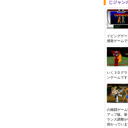
じジャン
イピングゲー
感覚ゲームで
いく３Ｄグラ
ンゲームです
の格闘ゲーム
アップ版。新
ランス調整が
掛かっていま