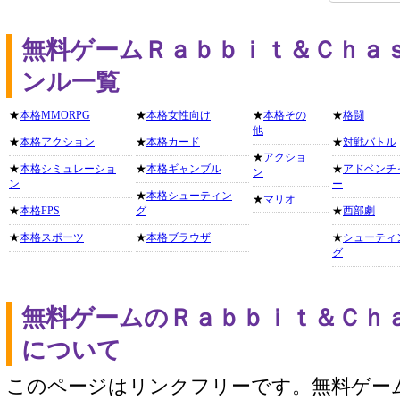
無料ゲームＲａｂｂｉｔ＆Ｃｈａ
ンル一覧
★
本格MMORPG
★
本格女性向け
★
本格その
★
格闘
他
★
本格アクション
★
本格カード
★
対戦バトル
★
アクショ
★
本格シミュレーショ
★
本格ギャンブル
★
アドベンチ
ン
ン
ー
★
本格シューティン
★
マリオ
★
本格FPS
グ
★
西部劇
★
本格スポーツ
★
本格ブラウザ
★
シューティ
グ
無料ゲームのＲａｂｂｉｔ＆Ｃｈ
について
このページはリンクフリーです。無料ゲー