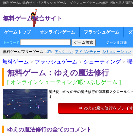
無料ゲームの総合サイト!フラッシュゲーム・ダウンロードゲームの無料で遊べる人気RP
無料ゲーム総合サイト
ゲームトップ
オンラインゲーム
フラッシュゲーム
ダ
ジャンル詳細
キーワード
RPG
無料ゲーム/フリーゲーム
アクション
アドベンチャー
シミュレーション
無料ゲーム
>
フラッシュゲーム
>
シューティング
>
暇
無料ゲーム：ゆえの魔法修行
[ オンラインシューティング暇つぶしゲーム ]
魔法使いの女の子の魔法修行の弾幕横スクロールシ
す
⇒ ゆえの魔法修行をプレイ
ゆえの魔法修行の全てのコメント