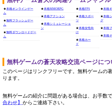
★
本格オンラインゲー
★
本格MMORPG
★
本格FPS
★
本格
ム
★
本格アクション
★
本格スポー
★
本格
★
無料フラッシュゲー
ツ
グ
★
本格シミュレーショ
ム
ン
★
本格女性向
★
本格
★
無料ダウンロードゲー
け
★
本格
ム
★
本格カー
ド
無料ゲームの蒼天攻略交流ページにつ
このページはリンクフリーです。無料ゲームの
ります。
無料ゲームの紹介に問題がある場合は、お手数
合わせ】
からご連絡下さい。