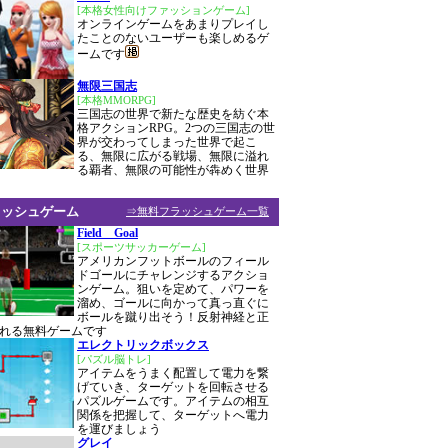
[本格女性向けファッションゲーム]
オンラインゲームをあまりプレイし
たことのないユーザーも楽しめるゲ
ームです
無限三国志
[本格MMORPG]
三国志の世界で新たな歴史を紡ぐ本
格アクションRPG。2つの三国志の世
界が交わってしまった世界で起こ
る、無限に広がる戦場、無限に溢れ
る覇者、無限の可能性が犇めく世界
ラッシュゲーム
⇒無料フラッシュゲーム一覧
Field Goal
[スポーツサッカーゲーム]
アメリカンフットボールのフィール
ドゴールにチャレンジするアクショ
ンゲーム。狙いを定めて、パワーを
溜め、ゴールに向かって真っ直ぐに
ボールを蹴り出そう！反射神経と正
れる無料ゲームです
エレクトリックボックス
[パズル脳トレ]
アイテムをうまく配置して電力を繋
げていき、ターゲットを回転させる
パズルゲームです。アイテムの相互
関係を把握して、ターゲットへ電力
を運びましょう
グレイ