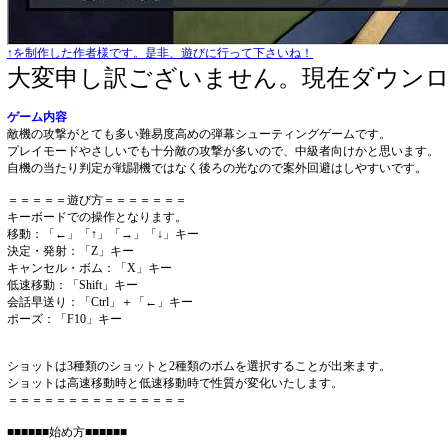
↑を制作した作者様です。是非、遊びに行って下さいね！
大変申し訳ございません。現在ダウン
ゲーム内容
敵機の攻撃がとても多い難易度高めの弾幕シューティングゲームです。
プレイモードやさしいでも十分敵の攻撃が多いので、中級者向けかと思います。
自機の当たり判定が戦闘機ではなく後ろの光なので案外回避はしやすいです。
＝＝＝＝＝遊び方＝＝＝＝＝＝＝
キーボードでの操作となります。
移動：「←」「↑」「→」「↓」キー
決定・発射：「Z」キー
キャンセル・ボム：「X」キー
低速移動：「Shift」キー
会話早送り：「Ctrl」＋「←」キー
ポーズ：「F10」キー
ショットは3種類のショットと2種類のボムを選択することが出来ます。
ショットは高速移動時と低速移動時で性質が変化いたします。
＝＝＝＝＝＝＝＝＝＝＝＝＝＝＝
■■■■■■始め方■■■■■■