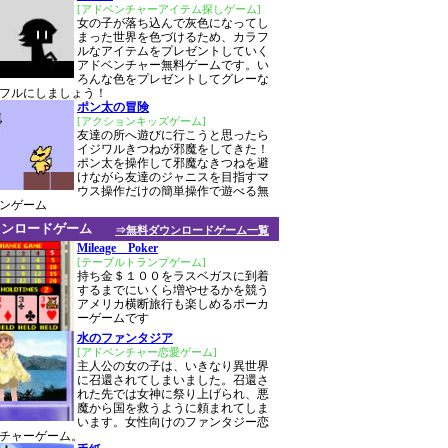
[アドベンチャーアイテム探しゲーム]
女の子が落ち込んで灰色になってし
まった世界を色づけるため、カラフ
ルなアイテムをプレゼントしていく
アドベンチャー無料ゲームです。い
ろんな色をプレゼントしてグレーな
フルにしましょう！
ポン太の冒険
[アクションキッズゲーム]
友達の所へ遊びに行こうと思ったら
イジワルきつねが邪魔をしてきた！
ポン太を操作して邪魔なきつねを避
けながら友達のジャニスを目指すマ
ウス操作だけの簡単操作で遊べる無
ンゲーム
ウンロードゲーム
⇒無料ダウンロードゲーム一覧
Mileage Poker
[テーブルトランプゲーム]
持ち金＄１００をラスベガスに到着
するまでにいくら増やせるかを競う
アメリカ横断旅行も楽しめるポーカ
ーゲームです
水のファンタジア
[アドベンチャー恋愛ゲーム]
主人公の女の子は、いきなり異世界
に召還されてしまいました。召還さ
れた先では女神に祭り上げられ、悪
魔から国を救うように頼まれてしま
います。女性向けのファンタジー恋
チャーゲーム。