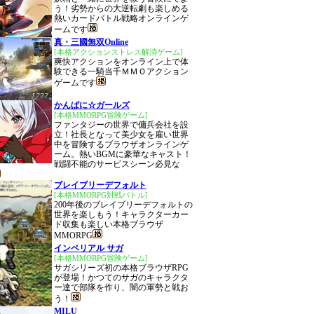
う！劣勢からの大逆転劇も楽しめる
熱いカードバトル戦略オンラインゲ
ームです
真・三國無双Online
[本格アクションストレス解消ゲーム]
爽快アクションをオンライン上で体
験できる一騎当千ＭＭＯアクション
ゲームです
かんぱに☆ガールズ
[本格MMORPG冒険ゲーム]
ファンタジーの世界で傭兵会社を設
立！社長となって美少女を雇い世界
中を冒険するブラウザオンラインゲ
ーム。熱いBGMに豪華なキャスト！
戦闘不能のサービスシーン必見な
ブレイブリーデフォルト
[本格MMORPG対戦バトル]
200年後のブレイブリーデフォルトの
世界を楽しもう！キャラクターカー
ド収集も楽しい本格ブラウザ
MMORPG
インペリアル サガ
[本格MMORPG冒険ゲーム]
サガシリーズ初の本格ブラウザRPG
が登場！かつてのサガのキャラクタ
ー達で部隊を作り、闇の軍勢と戦お
う！
MILU