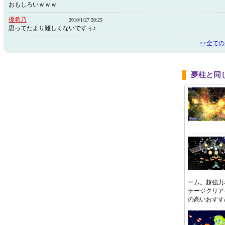
おもしろいｗｗｗ
優希乃
2010/1/27 20:25
思ってたより難しくないですぅ♪
>>全て
夢柱と同
ーム。超強力
テージクリア
の高いおすす