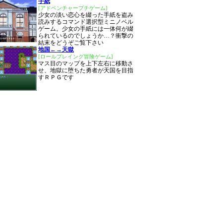
手紙
[アドベンチャープチゲーム]
少女の淡い恋心を綴った手紙を盗み
読みするコマンド選択型ミニノベル
ゲーム。少女の手紙には一体何が綴
られているのでしょうか…？衝撃の
結末をどうぞご覧下さい
地国←→天獄
[ロールプレイング冒険ゲーム]
マス目のマップを上下左右に移動さ
せ、地獄に堕ちた勇者が天国を目指
すＲＰＧです