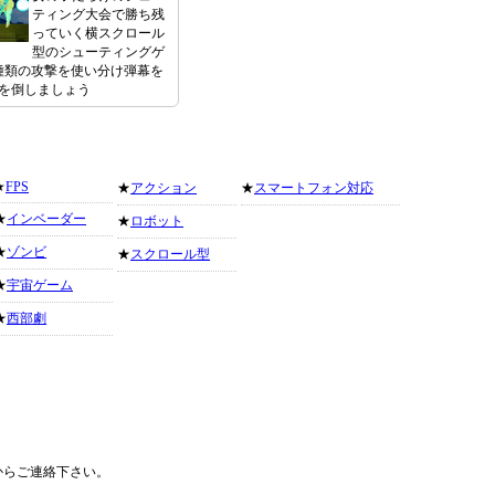
ティング大会で勝ち残
っていく横スクロール
型のシューティングゲ
種類の攻撃を使い分け弾幕を
を倒しましょう
★
FPS
★
アクション
★
スマートフォン対応
★
インベーダー
★
ロボット
★
ゾンビ
★
スクロール型
★
宇宙ゲーム
★
西部劇
からご連絡下さい。