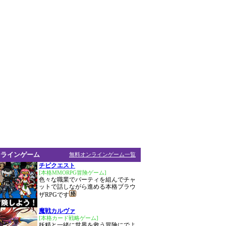
ンラインゲーム
無料オンラインゲーム一覧
チビクエスト
[本格MMORPG冒険ゲーム]
色々な職業でパーティを組んでチャ
ットで話しながら進める本格ブラウ
ザRPGです
魔戦カルヴァ
[本格カード戦略ゲーム]
妖精と一緒に世界を救う冒険にでよ