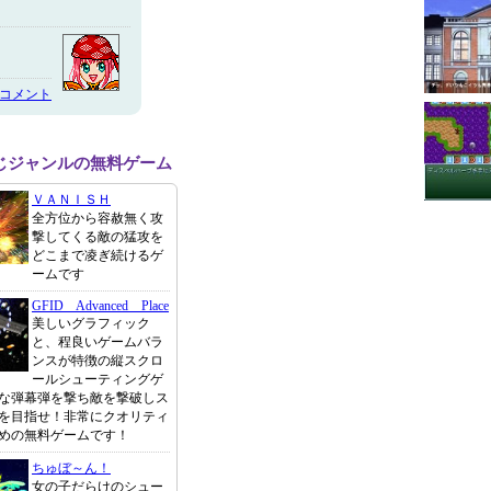
のコメント
じジャンルの無料ゲーム
ＶＡＮＩＳＨ
全方位から容赦無く攻
撃してくる敵の猛攻を
どこまで凌ぎ続けるゲ
ームです
GFID Advanced Place
美しいグラフィック
と、程良いゲームバラ
ンスが特徴の縦スクロ
ールシューティングゲ
な弾幕弾を撃ち敵を撃破しス
を目指せ！非常にクオリティ
めの無料ゲームです！
ちゅぼ～ん！
女の子だらけのシュー