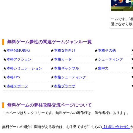
ームです。3
避けながら敵
無料ゲーム夢柱の関連ゲームジャンル一覧
★
本格MMORPG
★
本格女性向け
★
本格その他
★
本格アクション
★
本格カード
★
シューティング
★
本格シミュレーション
★
本格ギャンブル
★
集中力
★
本格FPS
★
本格シューティング
★
本格スポーツ
★
本格ブラウザ
無料ゲームの夢柱攻略交流ページについて
このページはリンクフリーです。無料ゲームの著作権は、製作者様にあります。
無料ゲームの紹介に問題がある場合は、お手数ですがこちらの
【お問い合わせ】