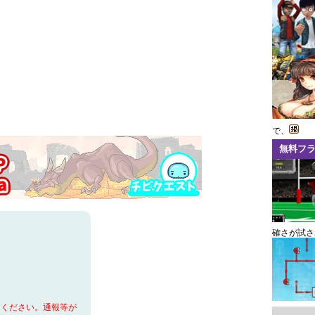
で、
無料フ
確さが試さ
てください。通報等が