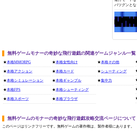
バツグンとな
無料ゲームモナーの奇妙な飛行遊戯の関連ゲームジャンル一覧
★
本格MMORPG
★
本格女性向け
★
本格その他
★
本格アクション
★
本格カード
★
シューティング
★
本格シミュレーション
★
本格ギャンブル
★
集中力
★
本格FPS
★
本格シューティング
★
本格スポーツ
★
本格ブラウザ
無料ゲームのモナーの奇妙な飛行遊戯攻略交流ページについて
このページはリンクフリーです。無料ゲームの著作権は、製作者様にあります。