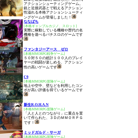
アクションシューティングゲーム。
銃と近接武器とで戦えるアクション
性溢れる本格アクションシューティ
ングゲームが登場しました！
ななぱち
[本格ギャンブルカジノ、スロット]
実際に稼動している機種や歴代の名
機種を遊べるパチスロのゲームです
ファンタジーアース ゼロ
[本格MMORPG戦争ゲーム]
５０対５０の総計１００人のプレイ
ヤーの戦闘が楽しめる、アクション
性の高いゲームです
C9
[本格MMORPG冒険ゲーム]
地上や空中、壁などを利用したコン
ボが高い評価を得ているゲームです
新生R.O.H.A.N
[本格MMORPG冒険ゲーム]
「人と人とのつながり」に重点を置
いて作られた、３ＤのＭＭＯＲＰＧ
です！
ミッドガルド・サーガ
[本格MMORPG冒険ゲーム]