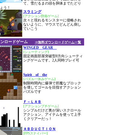
て、雪だるまの頭を胴体までたどり
ょう！
スラミング
[アクション防衛ゲーム]
次々と現れるモンスターに侵略され
ないように、マウスでどんどん倒し
ていこう
ウンロードゲーム
⇒無料ダウンロードゲーム一覧
WINGED GEAR
[シューティング]
固定画面部屋突破型8方向シューティ
ングゲームです。2人同時プレイ可
Spirit of the
[パズル一休みゲーム]
制限時間内に爆弾で邪魔なブロック
を壊してゴールを目指すアクション
パズルです
Ｆ－ＬＡＢ
[アクションプチゲーム]
シンプルだけど奥が深いスクロール
アクション、アイテムを使って上手
くクリアーだっ！
ＡＢＤＵＣＴＩＯＮ
[FPSスナイパー]