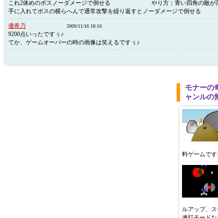
これ2体めのボスノーダメージで倒せる やり方；青い四角の敵が落
手に入れてボスの横らへんで通常攻撃を繰り返すとノーダメージで倒せる
優希乃
2009/11/16 18:10
9200点いったですぅ♪
てか、ゲームオーバーの時の画像は笑えるですぅ♪
モナーの
ャンルの
料ゲームです
ルアップ、ス
連打モードな