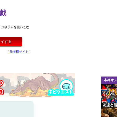
戯
ージやボムを使いこな
レイする
[
作者様サイト
]
本格オ