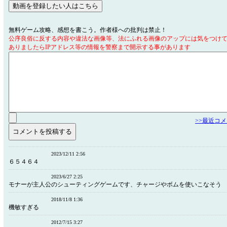
無料ゲーム攻略、感想を書こう。作者様への批判は禁止！
公序良俗に反する内容や違法な画像等、法にふれる画像のアップには気をつけ
ありましたらIPアドレス等の情報を警察まで開示する事があります
>>最近コ
2023/12/11 2:56
６５４６４
2023/6/27 2:25
モナーが主人公のシューティングゲームです、チャージやボムを使いこなそう
2018/11/8 1:36
機敏すぎる
2012/7/15 3:27