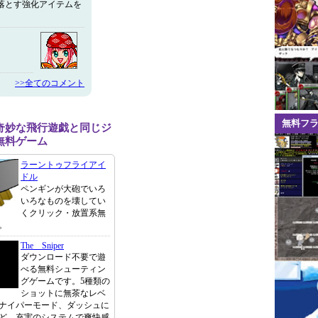
とす強化アイテムを
>>全てのコメント
無料フ
奇妙な飛行遊戯と同じジ
無料ゲーム
ラーントゥフライアイ
ドル
ペンギンが大砲でいろ
いろなものを壊してい
くクリック・放置系無
。
The Sniper
ダウンロード不要で遊
べる無料シューティン
グゲームです。5種類の
ショットに無茶なレベ
ナイパーモード、ダッシュに
ど、充実のシステムで爽快感