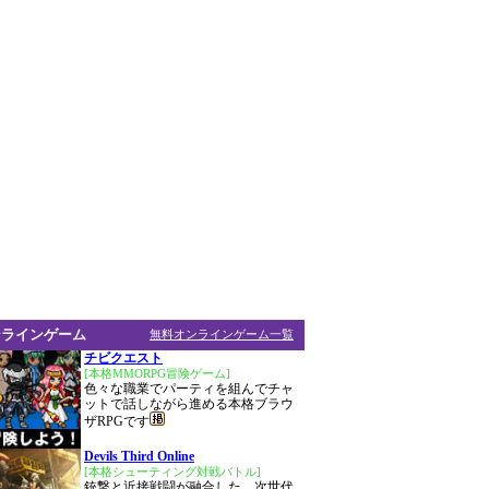
ンラインゲーム
無料オンラインゲーム一覧
チビクエスト
[本格MMORPG冒険ゲーム]
色々な職業でパーティを組んでチャ
ットで話しながら進める本格ブラウ
ザRPGです
Devils Third Online
[本格シューティング対戦バトル]
銃撃と近接戦闘が融合した、次世代