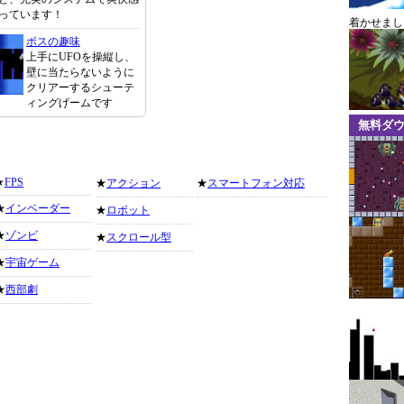
っています！
着かせまし
ボスの趣味
上手にUFOを操縦し、
壁に当たらないように
クリアーするシューテ
ィングげームです
無料ダ
★
FPS
★
アクション
★
スマートフォン対応
★
インベーダー
★
ロボット
★
ゾンビ
★
スクロール型
★
宇宙ゲーム
★
西部劇