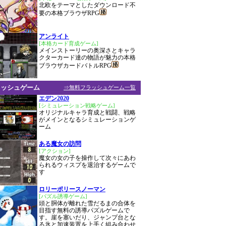
北欧をテーマとしたダウンロード不
要の本格ブラウザRPG
アンライト
[本格カード育成ゲーム]
メインストーリーの奥深さとキャラ
クターカード達の物語が魅力の本格
ブラウザカードバトルRPG
ラッシュゲーム
⇒無料フラッシュゲーム一覧
エデン2020
[シミュレーション戦略ゲーム]
オリジナルキャラ育成と戦闘、戦略
がメインとなるシミュレーションゲ
ーム
ある魔女の訪問
[アクション]
魔女の女の子を操作して次々にあわ
られるウィスプを退治するゲームで
す
ロリーポリースノーマン
[パズル誘導ゲーム]
頭と胴体が離れた雪だるまの合体を
目指す無料の誘導パズルゲームで
す。崖を塞いだり、ジャンプ台とな
る氷と加速装置を上手く組み合わせ