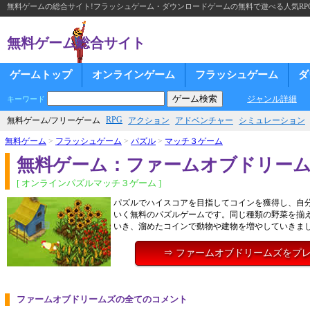
無料ゲームの総合サイト!フラッシュゲーム・ダウンロードゲームの無料で遊べる人気RP
無料ゲーム総合サイト
ゲームトップ
オンラインゲーム
フラッシュゲーム
ダ
ジャンル詳細
キーワード
RPG
無料ゲーム/フリーゲーム
アクション
アドベンチャー
シミュレーション
無料ゲーム
>
フラッシュゲーム
>
パズル
>
マッチ３ゲーム
無料ゲーム：ファームオブドリー
[ オンラインパズルマッチ３ゲーム ]
パズルでハイスコアを目指してコインを獲得し、自
いく無料のパズルゲームです。同じ種類の野菜を揃
いき、溜めたコインで動物や建物を増やしていきま
⇒ ファームオブドリームズをプ
ファームオブドリームズの全てのコメント