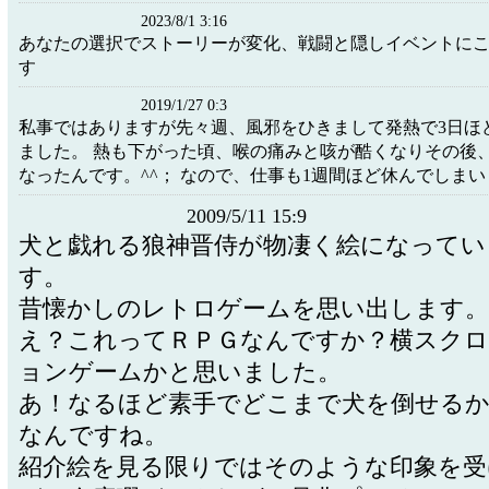
2023/8/1 3:16
あなたの選択でストーリーが変化、戦闘と隠しイベントにこ
す
2019/1/27 0:3
私事ではありますが先々週、風邪をひきまして発熱で3日ほ
ました。 熱も下がった頃、喉の痛みと咳が酷くなりその後
なったんです。^^； なので、仕事も1週間ほど休んでしまい ..
2009/5/11 15:9
犬と戯れる狼神晋侍が物凄く絵になってい
す。
昔懐かしのレトロゲームを思い出します。
え？これってＲＰＧなんですか？横スク
ョンゲームかと思いました。
あ！なるほど素手でどこまで犬を倒せる
なんですね。
紹介絵を見る限りではそのような印象を受