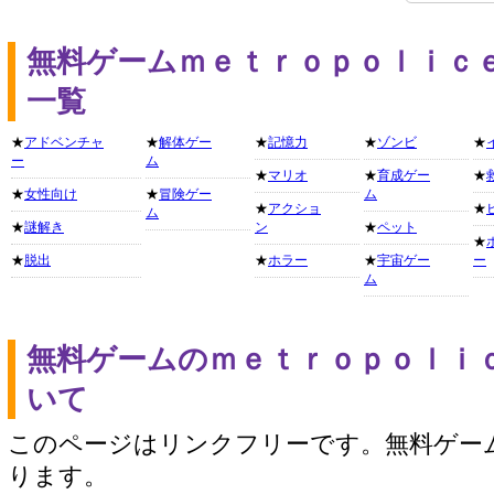
無料ゲームｍｅｔｒｏｐｏｌｉｃ
一覧
★
アドベンチャ
★
解体ゲー
★
記憶力
★
ゾンビ
★
ー
ム
★
マリオ
★
育成ゲー
★
★
女性向け
★
冒険ゲー
ム
★
アクショ
★
ム
★
謎解き
ン
★
ペット
★
★
脱出
★
ホラー
★
宇宙ゲー
ー
ム
無料ゲームのｍｅｔｒｏｐｏｌｉ
いて
このページはリンクフリーです。無料ゲー
ります。