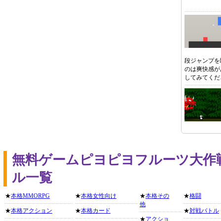
段ジャンプを
のは爽快感が
してみてくだ
無料ゲームピヨピヨフルーツ大作
ル一覧
★
本格MMORPG
★
本格女性向け
★
本格その
★
格闘
他
★
本格アクション
★
本格カード
★
対戦バトル
★
アクショ