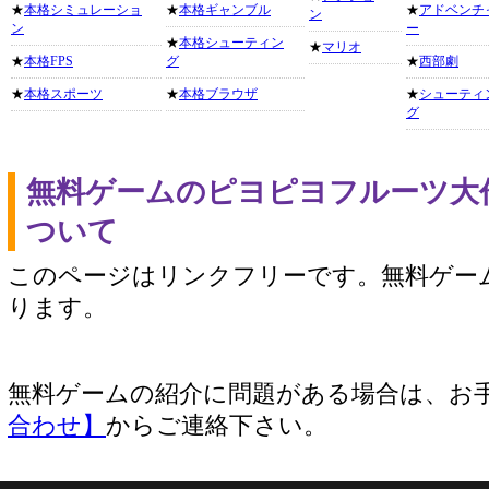
★
本格シミュレーショ
★
本格ギャンブル
★
アドベンチ
ン
ン
ー
★
本格シューティン
★
マリオ
★
本格FPS
グ
★
西部劇
★
本格スポーツ
★
本格ブラウザ
★
シューティ
グ
無料ゲームのピヨピヨフルーツ大
ついて
このページはリンクフリーです。無料ゲー
ります。
無料ゲームの紹介に問題がある場合は、お
合わせ】
からご連絡下さい。