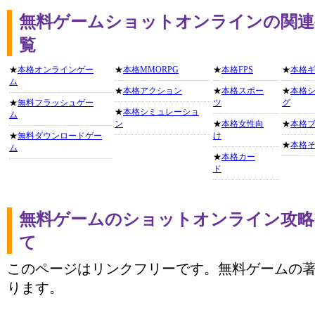
無料ゲームショットオンラインの関連
覧
★
本格オンラインゲー
★
本格MMORPG
★
本格FPS
★
本格
ム
★
本格アクション
★
本格スポー
★
本格
★
無料フラッシュゲー
ツ
グ
★
本格シミュレーショ
ム
ン
★
本格女性向
★
本格
★
無料ダウンロードゲー
け
★
本格
ム
★
本格カー
ド
無料ゲームのショットオンライン攻略
て
このページはリンクフリーです。無料ゲームの
ります。