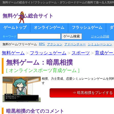
無料ゲームの総合サイト!フラッシュゲーム・ダウンロードゲームの無料で遊べる人気RP
無料ゲーム総合サイト
ゲームトップ
オンラインゲーム
フラッシュゲーム
ダ
ジャンル詳細
キーワード
RPG
無料ゲーム/フリーゲーム
アクション
アドベンチャー
シミュレーション
無料ゲーム
>
フラッシュゲーム
>
スポーツ
>
育成ゲー
無料ゲーム：暗黒相撲
[ オンラインスポーツ育成ゲーム ]
相撲、力士育成、恋愛シミュレーションゲームを同
す
⇒ 暗黒相撲をプレイする
暗黒相撲の全てのコメント