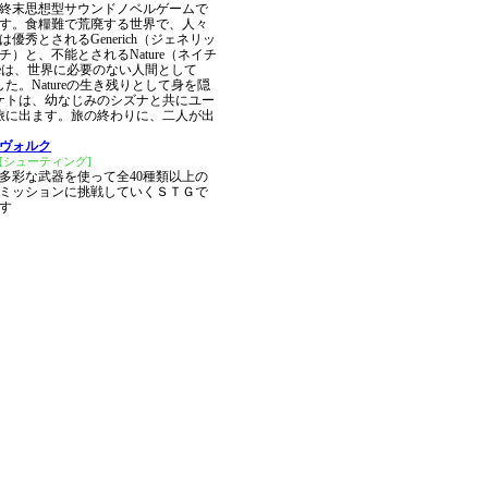
終末思想型サウンドノベルゲームで
す。食糧難で荒廃する世界で、人々
は優秀とされるGenerich（ジェネリッ
チ）と、不能とされるNature（ネイチ
reは、世界に必要のない人間として
た。Natureの生き残りとして身を隠
ケトは、幼なじみのシズナと共にユー
旅に出ます。旅の終わりに、二人が出
ヴォルク
[シューティング]
多彩な武器を使って全40種類以上の
ミッションに挑戦していくＳＴＧで
す