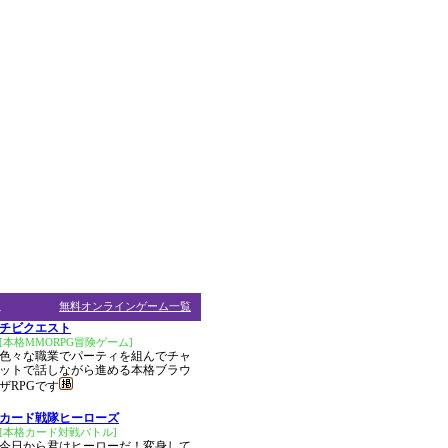
ム
無料オンラインゲーム一覧
チビクエスト
[本格MMORPG冒険ゲーム]
色々な職業でパーティを組んでチャ
ットで話しながら進める本格ブラウ
ザRPGです
カード戦隊ヒーローズ
[本格カード対戦バトル]
今日から君はヒーローだ！変身して