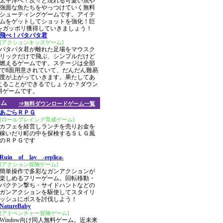
太平洋へ！次々と現れる可愛い魚や
強面な魚たちをやっつけていく無料
シューティングゲームです。アイテ
ムをゲットしてショットを強化！巨
をガッポリ獲得していきましょう！
飛べ！パタパタ君
[アクションキッズゲーム]
パタパタ君が離れた足場をマウスク
リックだけで飛ぶ、シンプルだけど
燃えるゲームです。ステージは全部
で8面用意されていて、だんだん難易
度が上がっていきます。果たしてあ
えることができるでしょうか？ダウン
料ゲームです。
ーム
⇒無料ダウンロードゲーム一覧
あごらＲＰＧ
[ロールプレイング育成ゲーム]
カフェを経営しランチを売りお金を
稼いだり町の中を探検するＳＬＧ風
のＲＰＧです
Ruin of lay -replica-
[アクション冒険ゲーム]
簡単操作で多彩なガンアクションが
楽しめるフリーゲーム。回転移動・
バクテン撃ち・サイドハントなどの
ガンアクションを駆使してスタイリ
ッシュにボスを討伐しよう！
NatureBaby
[アドベンチャー冒険ゲーム]
Window向け同人無料ゲーム。近未来