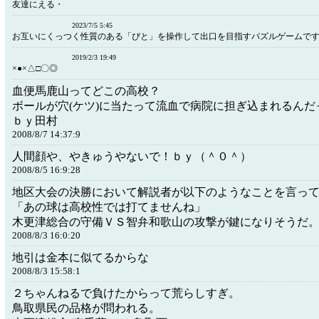
友達にえる・
2023/7/5 5:45
お互いにくっつく性質のある「ぴと」を操作して出口を目指すパズルゲームで
2019/2/3 19:49
×●×△□〇◎
血便馬鹿山ってどこの高校？
ボールが穴(ケツ)に当たって流血で病院に担ぎ込まれるんだ
ｂｙ田村
2008/8/7 14:37:9
人間顔や、やきゅうやないで！ｂｙ（＾０＾）
2008/8/5 16:9:28
地区大会の決勝において解説者が以下のようなことを言っ
「あの球は高校性では打てませんね」
木更津総合の守備ＶＳ智弁和歌山の攻撃が鍵になりそうだ
2008/8/3 16:0:20
地引は金本に似てるからな
2008/8/3 15:58:1
２ちゃんねるで負けたからって荒らしすぎ。
鳥取県民の品格が問われる。