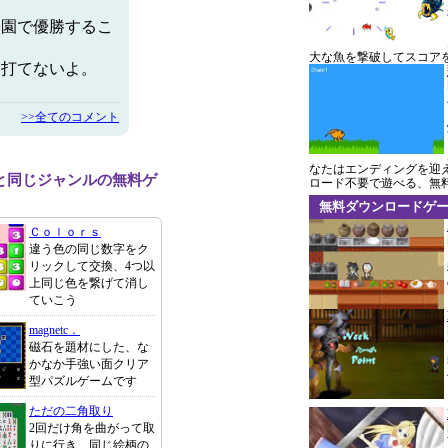
子園で優勝するこ
大な魚を撃破してスコア
は打てないよ。
>>全てのコメント
なたはエンディングを迎
と同じジャンルの無料ゲ
ロード不要で遊べる、無
無料ダウンロードゲ
Ｃｏｌｏｒｓ
違う色の同じ数字をク
リックして交換、4つ以
上同じ色を繋げて消し
ていこう
magnetc．
磁石を題材にした、な
かなか手強い面クリア
型パズルゲームです
ただの二角取り
2回だけ角を曲がって取
りに行き、同じ絵柄の