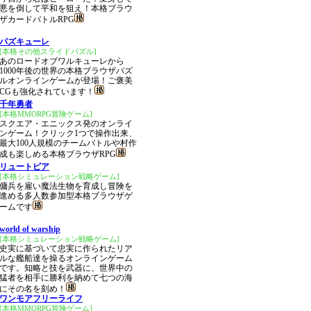
悪を倒して平和を狙え！本格ブラウ
ザカードバトルRPG
パズキューレ
[本格その他スライドパズル]
あのロードオブワルキューレから
1000年後の世界の本格ブラウザパズ
ルオンラインゲームが登場！ご褒美
CGも強化されています！
千年勇者
[本格MMORPG冒険ゲーム]
スクエア・エニックス発のオンライ
ンゲーム！クリック1つで操作出来、
最大100人規模のチームバトルや村作
成も楽しめる本格ブラウザRPG
リュートピア
[本格シミュレーション戦略ゲーム]
傭兵を雇い魔法生物を育成し冒険を
進める多人数参加型本格ブラウザゲ
ームです
world of warship
[本格シミュレーション戦略ゲーム]
史実に基づいて忠実に作られたリア
ルな艦船達を操るオンラインゲーム
です。知略と技を武器に、世界中の
猛者を相手に勝利を納めて七つの海
にその名を刻め！
ワンモアフリーライフ
[本格MMORPG冒険ゲーム]