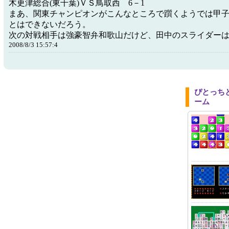
木更津総合(東千葉)ＶＳ鳥取西 6－1
まあ、関東チャンピオンがこんなところで躓くようでは甲
とはできないだろう。
次の対戦相手は強豪智弁和歌山だけど、田中のスライダー
2008/8/3 15:57:4
ぴとっち
ーム