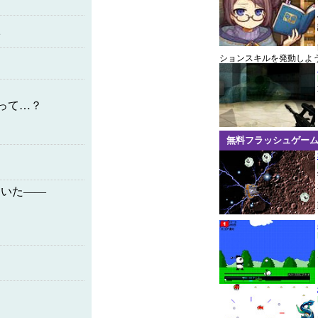
す
ションスキルを発動しよ
って…？
無料フラッシュゲー
ていた――
。