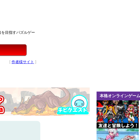
口を目指すパズルゲー
[
作者様サイト
]
本格オンラインゲー