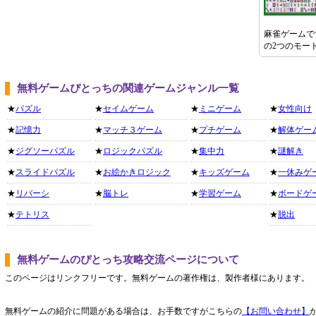
麻雀ゲームで
の2つのモー
無料ゲームぴとっちの関連ゲームジャンル一覧
★
パズル
★
セイムゲーム
★
ミニゲーム
★
女性向け
★
記憶力
★
マッチ３ゲーム
★
プチゲーム
★
解体ゲー
★
ジグソーパズル
★
ロジックパズル
★
集中力
★
謎解き
★
スライドパズル
★
お絵かきロジック
★
キッズゲーム
★
一休みゲ
★
リバーシ
★
脳トレ
★
学習ゲーム
★
ボードゲ
★
テトリス
★
脱出
無料ゲームのぴとっち攻略交流ページについて
このページはリンクフリーです。無料ゲームの著作権は、製作者様にあります。
無料ゲームの紹介に問題がある場合は、お手数ですがこちらの
【お問い合わせ】