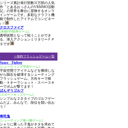
シリーズ累計発行部数31万部の人気
作「とあるおっさんのVRMMO活動
記」の世界を舞台に冒険するオンラ
インゲームです。多彩なクラフト機
能で制作したアイテムでコンビネー
う！
クロスファイア
[本格FPS戦争ゲーム]
透明状態となって戦うことができ
る、潜入アクションミリタリーＦＰ
Ｓです
ム
⇒無料フラッシュゲーム一覧
Space Fighter
[シューティング宇宙ゲーム]
宇宙空間でアイテムなどを獲得しな
がら隕石を破壊するシューティング
フラッシュゲーム。方向キーで移
動・Ｘキーでショット・スペースキ
ーでボムが撃てます！
ぱんぞうゴルフ
[スポーツキッズゲーム]
シンプルな２Ｄタイプのゴルフゲー
ムだよ。みんなで、段位を競い合お
う！
寿司鬼
[シューティング食べ物ゲーム]
シャリに乗った子鬼がネタを求めて