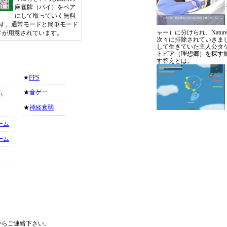
麻雀牌（パイ）をペア
にして取っていく無料
す。通常モードと簡単モード
ャー）に分けられ、Natu
ドが用意されています。
次々に排除されていきまし
して生きていた主人公タ
トピア（理想郷）を探す
す答えとは。
★
FPS
★
音ゲー
ム
★
神経衰弱
ーム
ーム
からご連絡下さい。