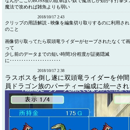
なんかここのBOSS星の紋章ぽい奴で魔法しか効かず打撃ダ
魔法で攻めれば雑魚よりも弱い
2018/10/17 2:43
クリップの用語解説 - 映像を編集切り取りするのに利用さ
のこと
画像切り取ってたら双頭竜ライダーがセーブされたなくて
って
少し前のデータまでの短い時間3分程度が証拠隠滅
に･･････････････････････
2018/10/17 2:38
ラスボスを倒し遂に双頭竜ライダーを仲間
員ドラゴン族のパーティー編成に統一され