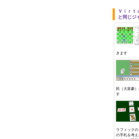
Ｖｉｒｔ
と同じジ
きます
民（大富豪）
す
ラフィックの
の手札を考え