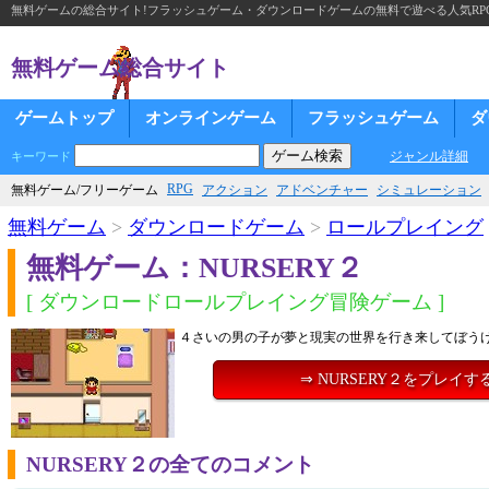
無料ゲームの総合サイト!フラッシュゲーム・ダウンロードゲームの無料で遊べる人気RP
無料ゲーム総合サイト
ゲームトップ
オンラインゲーム
フラッシュゲーム
ダ
ジャンル詳細
キーワード
RPG
無料ゲーム/フリーゲーム
アクション
アドベンチャー
シミュレーション
無料ゲーム
>
ダウンロードゲーム
>
ロールプレイング
無料ゲーム：NURSERY２
[ ダウンロードロールプレイング冒険ゲーム ]
４さいの男の子が夢と現実の世界を行き来してぼう
⇒ NURSERY２をプレイす
NURSERY２の全てのコメント